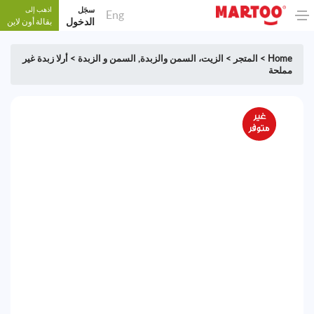
سجَل
اذهب إلى
Eng
الدخول
بقالة أون لاين
Home
>
المتجر
>
الزيت، السمن والزبدة
,
السمن و الزبدة
>
أرلا زبدة غير
مملحة