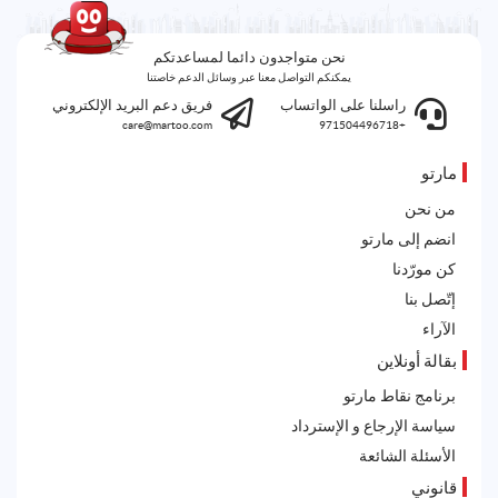
نحن متواجدون دائما لمساعدتكم
يمكنكم التواصل معنا عبر وسائل الدعم خاصتنا
راسلنا على الواتساب
فريق دعم البريد الإلكتروني
care@martoo.com
+971504496718
مارتو
من نحن
انضم إلى مارتو
كن مورّدنا
إتّصل بنا
الآراء
بقالة أونلاين
برنامج نقاط مارتو
سياسة الإرجاع و الإسترداد
الأسئلة الشائعة
قانوني