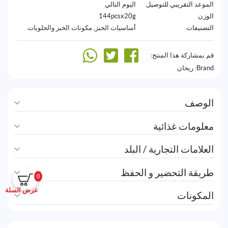
الموعد التقريبي للتوصيل
اليوم التالي
الوزن
144pcsx20g
التصنيفات
أساسيات الخبز
,
مكونات الخبز والحلويات
قم بمشاركة هذا المنتج:
Brand:
ريحان
الوصف
معلومات غذائية
العلامات التجارية / البلد
طريقة التحضير و الحفظ
0
عرض السلة
المكونات