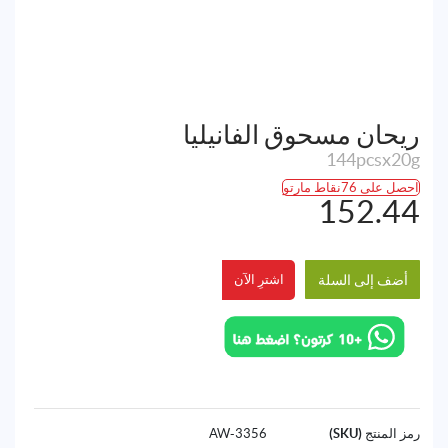
ريحان مسحوق الفانيليا
144pcsx20g
احصل على 76نقاط مارتو
152.44
أضف إلى السلة
اشترِ الآن
رمز المنتج (SKU)
3356-AW