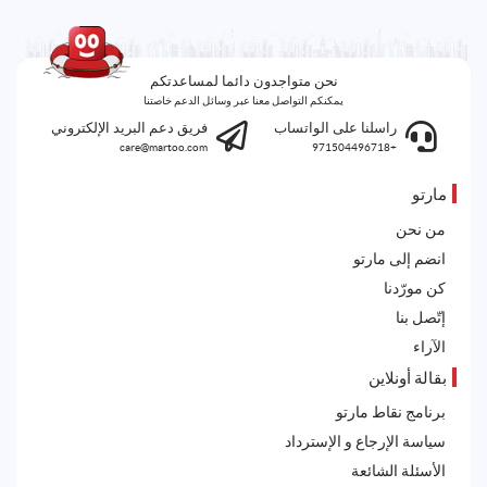
نحن متواجدون دائما لمساعدتكم
يمكنكم التواصل معنا عبر وسائل الدعم خاصتنا
راسلنا على الواتساب
فريق دعم البريد الإلكتروني
care@martoo.com
+971504496718
مارتو
من نحن
انضم إلى مارتو
كن مورّدنا
إتّصل بنا
الآراء
بقالة أونلاين
برنامج نقاط مارتو
سياسة الإرجاع و الإسترداد
الأسئلة الشائعة