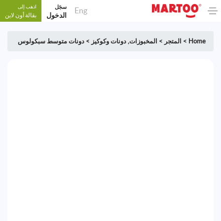
سجَل
اذهب إلى
Eng
الدخول
بقالة أون لاين
Home
>
المتجر
>
المخبوزات
,
دونات وكوكيز
>
دونات متوسط سبكولوس