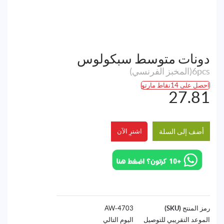
دونات متوسط سبكولوس
6pcs(المخبز الفرنسي)
احصل على 14نقاط مارتو
27.81
أضف إلى السلة
اشترِ الآن
رمز المنتج (SKU)
4703-AW
الموعد التقريبي للتوصيل
اليوم التالي