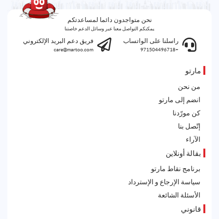
نحن متواجدون دائما لمساعدتكم
يمكنكم التواصل معنا عبر وسائل الدعم خاصتنا
راسلنا على الواتساب
فريق دعم البريد الإلكتروني
care@martoo.com
+971504496718
مارتو
من نحن
انضم إلى مارتو
كن مورّدنا
إتّصل بنا
الآراء
بقالة أونلاين
برنامج نقاط مارتو
سياسة الإرجاع و الإسترداد
الأسئلة الشائعة
قانوني