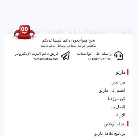
نحن متواجدون دائما لمساعدتكم
يمكنكم التواصل معنا عبر وسائل الدعم خاصتنا
راسلنا على الواتساب
فريق دعم البريد الإلكتروني
care@martoo.com
+971504496718
مارتو
من نحن
انضم إلى مارتو
كن مورّدنا
إتّصل بنا
الآراء
بقالة أونلاين
برنامج نقاط مارتو