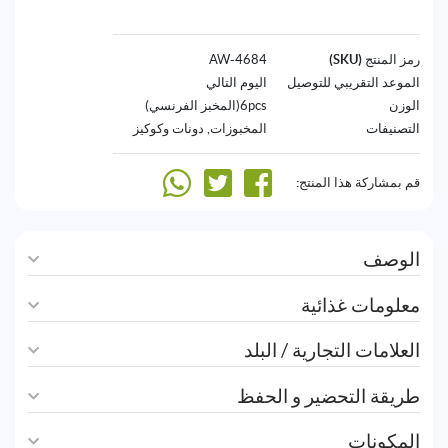
رمز المنتج (SKU)
4684-AW
الموعد التقريبي للتوصيل
اليوم التالي
الوزن
6pcs(المخبز الفرنسي)
التصنيفات
المخبوزات
,
دونات وكوكيز
قم بمشاركة هذا المنتج:
الوصف
معلومات غذائية
العلامات التجارية / البلد
طريقة التحضير و الحفظ
المكونات