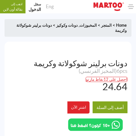
سجَل
اذهب إلى
Eng
الدخول
بقالة أون لاين
Home
>
المتجر
>
المخبوزات
,
دونات وكوكيز
>
دونات برلينر شوكولاتة
وكريمة
دونات برلينر شوكولاتة وكريمة
6pcs(المخبز الفرنسي)
احصل على 12نقاط مارتو
24.64
أضف إلى السلة
اشترِ الآن