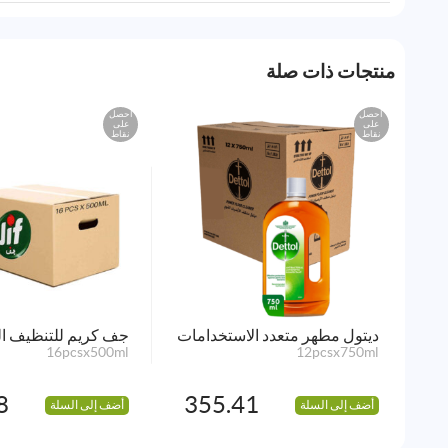
منتجات ذات صلة
احصل
احصل
على
على
نقاط
نقاط
ديتول مطهر متعدد الاستخدامات
جف كريم للتنظيف ال
16pcsx500ml
12pcsx750ml
8
355.41
أضف إلى السلة
أضف إلى السلة