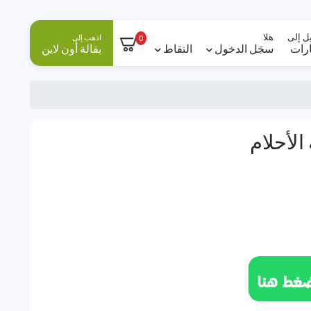
ل إلى
هلا
اذهب إلى
0
ارات
سجَل الدخول
النقاط
بقالة أون لاين
الأحلام