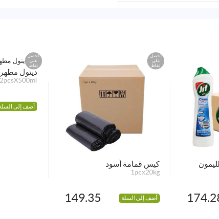
احصل
احصل
على
على
نقاط
نقاط
ديتول مطهر 
2pcsX500ml
أضف إلى السلة
ليمون
كيس قمامة أسود
1pcx20kg
149.35
174.2
أضف إلى السلة