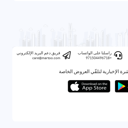
راسلنا على الواتساب
فريق دعم البريد الإلكتروني
care@martoo.com
+971504496718
رة الإخبارية لتلقّي العروض الخاصة