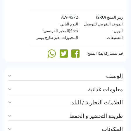
رمز المنتج (SKU)
4572-AW
الموعد التقريبي للتوصيل
اليوم التالي
الوزن
4pcs(المخبز الفرنسي)
التصنيفات
المخبوزات
,
خبز طازج يومي
قم بمشاركة هذا المنتج:
الوصف
معلومات غذائية
العلامات التجارية / البلد
طريقة التحضير و الحفظ
المكونات