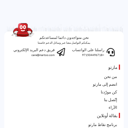
نحن متواجدون دائما لمساعدتكم
يمكنكم التواصل معنا عبر وسائل الدعم خاصتنا
راسلنا على الواتساب
فريق دعم البريد الإلكتروني
care@martoo.com
+971504496718
مارتو
من نحن
انضم إلى مارتو
كن مورّدنا
إتّصل بنا
الآراء
بقالة أونلاين
برنامج نقاط مارتو