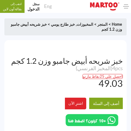
سجَل
اذهب إلى
Eng
الدخول
بقالة أون لاين
Home
>
المتجر
>
المخبوزات
,
خبز طازج يومي
>
خبز شريحه أبيض جامبو
وزن 1.2 كجم
خبز شريحه أبيض جامبو وزن 1.2 كجم
4pcs(المخبز الفرنسي)
احصل على 25نقاط مارتو
49.03
أضف إلى السلة
اشترِ الآن