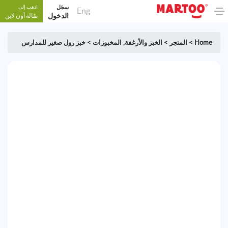
سجَل
اذهب إلى
Eng
الدخول
بقالة أون لاين
Home
>
المتجر
>
الخبز والأرغفة
,
المخبوزات
>
خبز رول صغير للمدارس