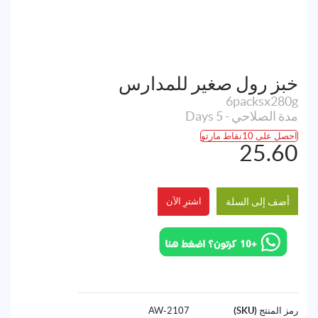
خبز رول صغير للمدارس
6packsx280g
مدة الصلاحي - 5 Days
احصل على 10نقاط مارتو
25.60
أضف إلى السلة
اشترِ الآن
رمز المنتج (SKU)
2107-AW