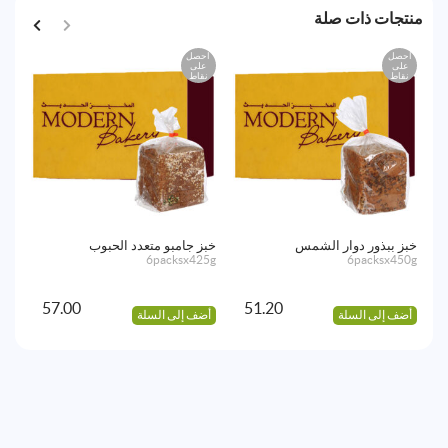
منتجات ذات صلة
احصل
احصل
اح
على
على
ع
نقاط
نقاط
نق
خبز ببذور دوار الشمس
خبز جامبو متعدد الحبوب
لوز
85g
6packsx425g
6packsx450g
57.00
51.20
أضف إلى السلة
أضف إلى السلة
أض