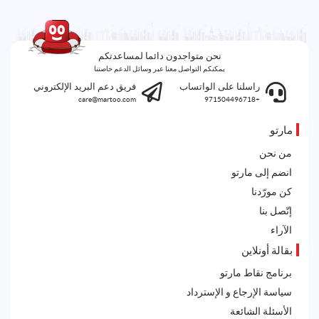
نحن متواجدون دائما لمساعدتكم
يمكنكم التواصل معنا عبر وسائل الدعم خاصتنا
راسلنا على الواتساب
فريق دعم البريد الإلكتروني
care@martoo.com
+971504496718
مارتو
من نحن
انضم إلى مارتو
كن مورّدنا
إتّصل بنا
الآراء
بقالة أونلاين
برنامج نقاط مارتو
سياسة الإرجاع و الإسترداد
الأسئلة الشائعة