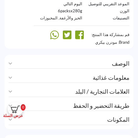
الموعد التقريبي للتوصيل
اليوم التالي
الوزن
6packsx280g
التصنيفات
الخبز والأرغفة
,
المخبوزات
قم بمشاركة هذا المنتج:
Brand:
مودرن بيكري
الوصف
معلومات غذائية
العلامات التجارية / البلد
طريقة التحضير و الحفظ
0
عرض السلة
المكونات