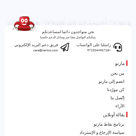
نحن متواجدون دائما لمساعدتكم
يمكنكم التواصل معنا عبر وسائل الدعم خاصتنا
راسلنا على الواتساب
فريق دعم البريد الإلكتروني
care@martoo.com
+971504496718
مارتو
من نحن
انضم إلى مارتو
كن مورّدنا
إتّصل بنا
الآراء
بقالة أونلاين
برنامج نقاط مارتو
سياسة الإرجاع و الإسترداد