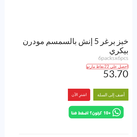
خبز برغر 5 إنش بالسمسم مودرن
بيكري
6packsx6pcs
احصل على 22نقاط مارتو
53.70
أضف إلى السلة
اشترِ الآن