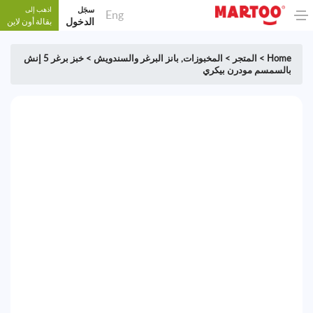
سجَل
اذهب إلى
Eng
الدخول
بقالة أون لاين
Home
>
المتجر
>
المخبوزات
,
بانز البرغر والسندويش
>
خبز برغر 5 إنش
بالسمسم مودرن بيكري