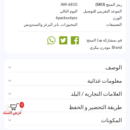
رمز المنتج (SKU)
6810-AW
الموعد التقريبي للتوصيل
اليوم التالي
الوزن
6packsx6pcs
التصنيفات
المخبوزات
,
بانز البرغر والسندويش
قم بمشاركة هذا المنتج:
Brand:
مودرن بيكري
الوصف
معلومات غذائية
العلامات التجارية / البلد
0
طريقة التحضير و الحفظ
عرض السلة
المكونات