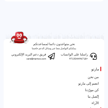
نحن متواجدون دائما لمساعدتكم
يمكنكم التواصل معنا عبر وسائل الدعم خاصتنا
راسلنا على الواتساب
فريق دعم البريد الإلكتروني
care@martoo.com
+971504496718
مارتو
من نحن
انضم إلى مارتو
كن مورّدنا
إتّصل بنا
الآراء