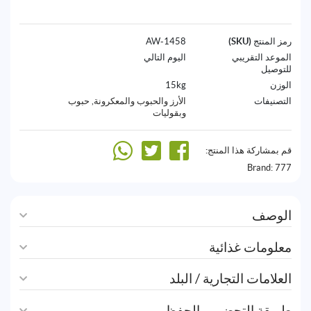
رمز المنتج (SKU)
1458-AW
الموعد التقريبي
اليوم التالي
للتوصيل
الوزن
15kg
التصنيفات
الأرز والحبوب والمعكرونة
,
حبوب
وبقوليات
قم بمشاركة هذا المنتج:
Brand:
777
الوصف
معلومات غذائية
العلامات التجارية / البلد
طريقة التحضير و الحفظ