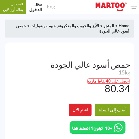
سجَل
اذهب إلى
Eng
الدخول
بقالة أون لاين
Home
>
المتجر
>
الأرز والحبوب والمعكرونة
,
حبوب وبقوليات
>
حمص
أسود عالي الجودة
حمص أسود عالي الجودة
15kg
احصل على 40نقاط مارتو
80.34
أضف إلى السلة
اشترِ الآن