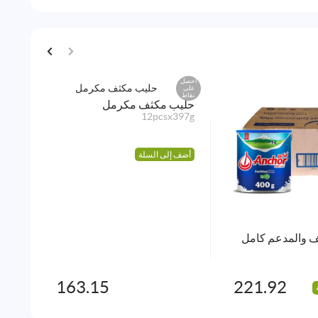
احصل
احصل
على
على
نقاط
نقاط
حليب مكثف مكرمل
12pcsx397g
أضف إلى السلة
ف والمدعم كامل
أرلا
sx1L
163.15
221.92