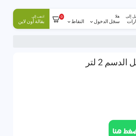
ل إلى
هلا
اذهب إلى
0
ارات
سجَل الدخول
النقاط
بقالة أون لاين
دسم 2 لتر