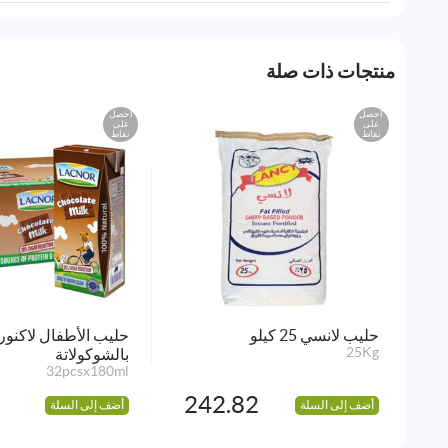
منتجات ذات صلة
احصل
احصل
على
على
نقاط
نقاط
حليب لانسي 25 كيلو
حليب الأطفال لاكنور
25Kg
بالشوكولاتة
32pcsx180ml
242.82
أضف إلى السلة
أضف إلى السلة