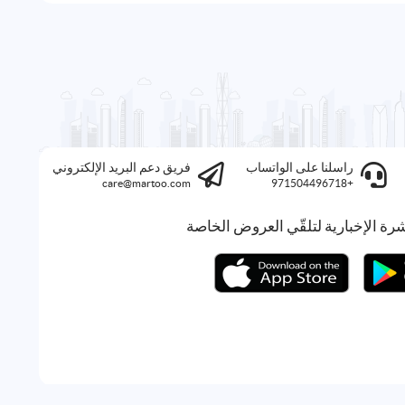
راسلنا على الواتساب
فريق دعم البريد الإلكتروني
care@martoo.com
+971504496718
رة الإخبارية لتلقّي العروض الخاصة