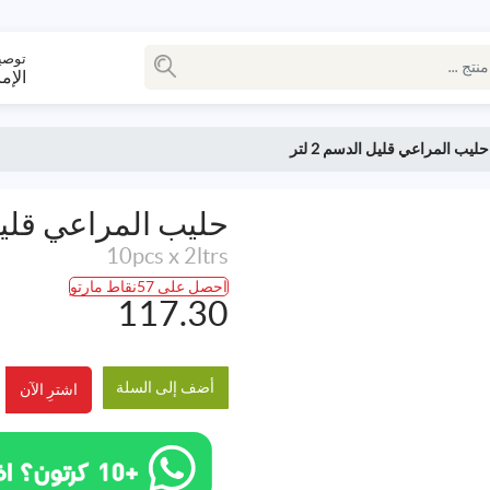
توصي
الإم
حليب المراعي قليل الدسم 2 لتر
حليب المراعي قليل ال
10pcs x 2ltrs
احصل على 57نقاط مارتو
117.30
أضف إلى السلة
اشترِ الآن