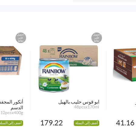
احصل
احصل
على
على
نقاط
نقاط
ابو قوس حليب بالهيل
أنكور المجف
48pcsx170ml
الدسم
12pcsx400g
179.22
41.16
أضف إلى السلة
أضف إلى السلة