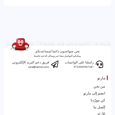
نحن متواجدون دائما لمساعدتكم
يمكنكم التواصل معنا عبر وسائل الدعم خاصتنا
راسلنا على الواتساب
فريق دعم البريد الإلكتروني
care@martoo.com
+971504496718
مارتو
من نحن
انضم إلى مارتو
كن مورّدنا
إتّصل بنا
الآراء