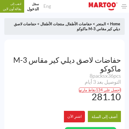
سجَل
اذهب إلى
Eng
الدخول
بقالة أون لاين
Home
>
المتجر
>
حفاضات الأطفال
,
منتجات الأطفال
>
حفاضات لاصق
ديلي كير مقاس M-3 ماكوكو
حفاضات لاصق ديلي كير مقاس M-3
ماكوكو
8packsx36pcs
التوصيل بعد 3 أيام
احصل على 134نقاط مارتو
281.10
أضف إلى السلة
اشترِ الآن