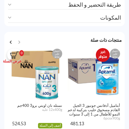
طريقة التحضير و الحفظ
المكونات
منتجات ذات صلة
احصل
احصل
اح
0
على
على
ع
نقاط
نقاط
نق
عرض السلة
أبتاميل أدفانس جونيور 3 الجيل
نستله نان اوبتي برو3 400جم
حلي
القادم مسحوق حليب بتركيبة لدعم
12x400g علبة
00g
النمو للأطفال من 1 إلى 3 سنوات
6pcsx900g
524.53
481.13
أضف إلى السلة