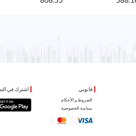
808.55
588.1
قانوني
اشترك في النش
الشروط و الأحكام
سياسة الخصوصية