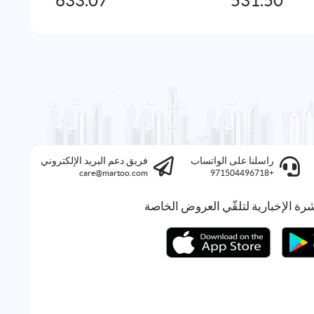
633.07
531.50
راسلنا على الواتساب
فريق دعم البريد الإلكتروني
care@martoo.com
+971504496718
رة الإخبارية لتلقّي العروض الخاصة