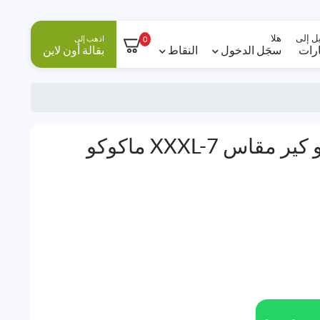
ل إلى
هلا
اذهب إلى
0
ارات
سجَل الدخول
النقاط
بقالة أون لاين
س XXXL-7 ماكوكو