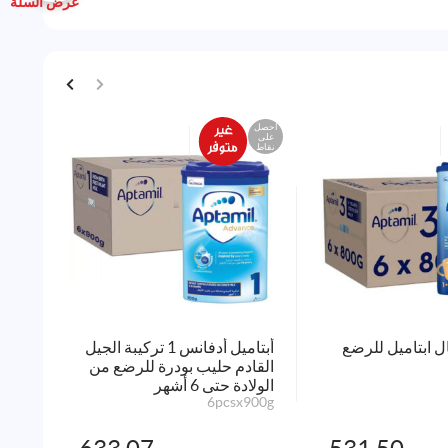
عرض السلة
احصل
احصل
على
على
نقاط
نقاط
ل ابتاميل للرضع
أبتاميل أدفانس 1 تركيبة الجيل
حليب
القادم حليب بودرة للرضع من
800g
الولادة حتى 6 أشهر
6pcsx900g