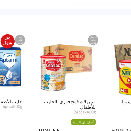
احصل
احصل
على
على
نقاط
نقاط
و 1
سيريلاك قمح فوري بالحليب
حليب الأطفا
للأطفال
6pcsx800g
24pcsx400g
أضف إلى السلة