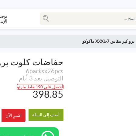
توصي
الإم
 مقاس XXXL-7 ماكوكو
حفاضات كلوت برو كير مقا
6packsx26pcs
التوصيل بعد 3 أيام
احصل على 190نقاط مارتو
398.85
أضف إلى السلة
اشترِ الآن