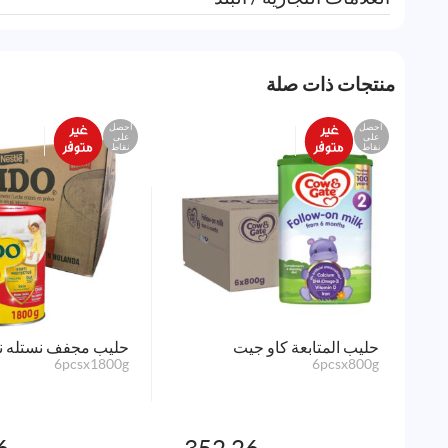
منتجات ذات صلة
احصل
احصل
على
على
نقاط
نقاط
حليب المتابعة كاو جيت
حليب مجفف نستله نيد
6pcsx1800g
6pcsx800g