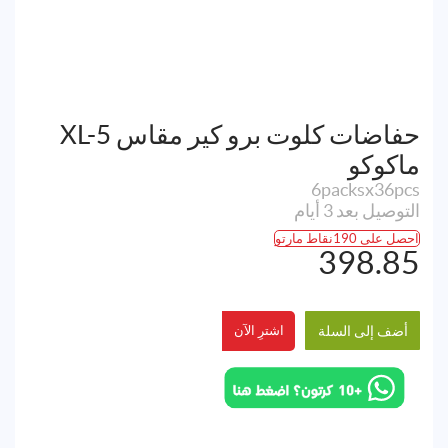
حفاضات كلوت برو كير مقاس XL-5
ماكوكو
6packsx36pcs
التوصيل بعد 3 أيام
احصل على 190نقاط مارتو
398.85
أضف إلى السلة
اشترِ الآن