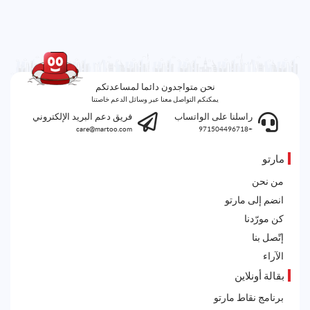
نحن متواجدون دائما لمساعدتكم
يمكنكم التواصل معنا عبر وسائل الدعم خاصتنا
راسلنا على الواتساب
فريق دعم البريد الإلكتروني
care@martoo.com
+971504496718
مارتو
من نحن
انضم إلى مارتو
كن مورّدنا
إتّصل بنا
الآراء
بقالة أونلاين
برنامج نقاط مارتو