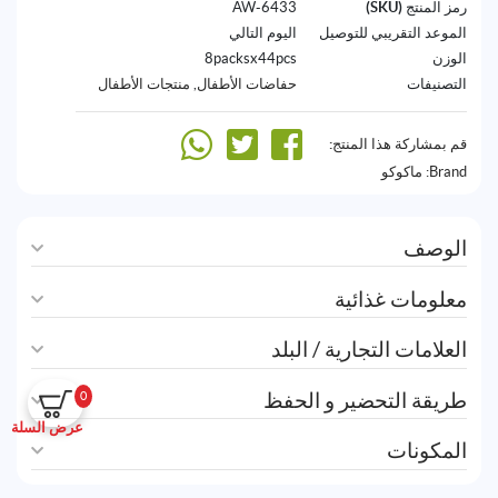
رمز المنتج (SKU)
6433-AW
الموعد التقريبي للتوصيل
اليوم التالي
الوزن
8packsx44pcs
التصنيفات
حفاضات الأطفال
,
منتجات الأطفال
قم بمشاركة هذا المنتج:
Brand:
ماكوكو
الوصف
معلومات غذائية
العلامات التجارية / البلد
طريقة التحضير و الحفظ
0
عرض السلة
المكونات