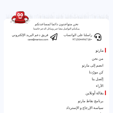
نحن متواجدون دائما لمساعدتكم
يمكنكم التواصل معنا عبر وسائل الدعم خاصتنا
راسلنا على الواتساب
فريق دعم البريد الإلكتروني
care@martoo.com
+971504496718
مارتو
من نحن
انضم إلى مارتو
كن مورّدنا
إتّصل بنا
الآراء
بقالة أونلاين
برنامج نقاط مارتو
سياسة الإرجاع و الإسترداد