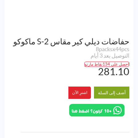
حفاضات ديلي كير مقاس S-2 ماكوكو
8packsx44pcs
التوصيل بعد 3 أيام
احصل على 134نقاط مارتو
281.10
أضف إلى السلة
اشترِ الآن