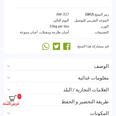
رمز المنتج (SKU)
317-AW
الموعد التقريبي للتوصيل
اليوم التالي
الوزن
10kg per box
التصنيفات
أجبان طازجة ومقبلات
,
أجبان متنوعة
قم بمشاركة هذا المنتج:
الوصف
معلومات غذائية
العلامات التجارية / البلد
0
طريقة التحضير و الحفظ
عرض السلة
المكونات