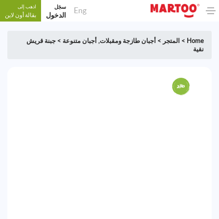
سجَل
اذهب إلى
Eng
الدخول
بقالة أون لاين
Home
>
المتجر
>
أجبان طازجة ومقبلات
,
أجبان متنوعة
>
جبنة قريش
نقية