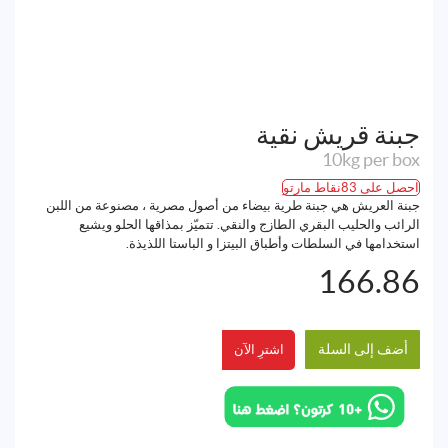
جبنة قريش نقية
10kg per box
احصل على 83نقاط مارتو
جبنة العريش هي جبنة طرية بيضاء من أصول مصرية ، مصنوعة من اللبن
الرائب والحليب البقري الطازج والنقي. تتميّز بمذاقها الحلو ويشيع
استخدامها في السلطات وأطباق البيتزا و الباستا اللذيذة.
166.86
أضف إلى السلة
اشترِ الآن