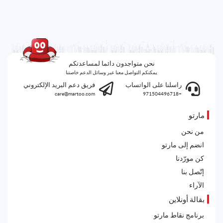
نحن متواجدون دائما لمساعدتكم
يمكنكم التواصل معنا عبر وسائل الدعم خاصتنا
راسلنا على الواتساب
فريق دعم البريد الإلكتروني
care@martoo.com
+971504496718
مارتو
من نحن
انضم إلى مارتو
كن مورّدنا
إتّصل بنا
الآراء
بقالة أونلاين
برنامج نقاط مارتو