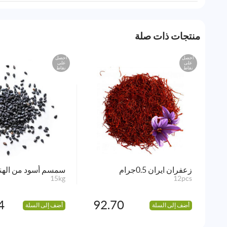
منتجات ذات صلة
احصل
احصل
على
على
نقاط
نقاط
زعفران ايران 0.5جرام
سمسم أسود من الهن
15kg
12pcs
4
92.70
أضف إلى السلة
أضف إلى السلة