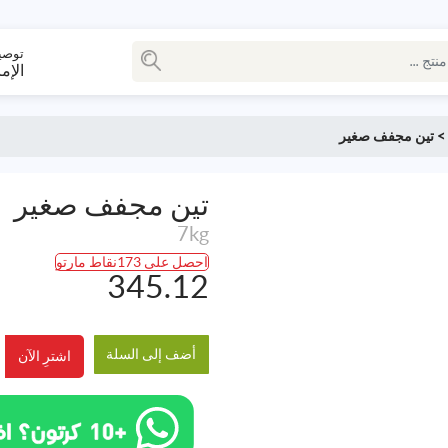
توصي
الإم
>
تين مجفف صغير
تين مجفف صغير
7kg
احصل على 173نقاط مارتو
345.12
أضف إلى السلة
اشترِ الآن