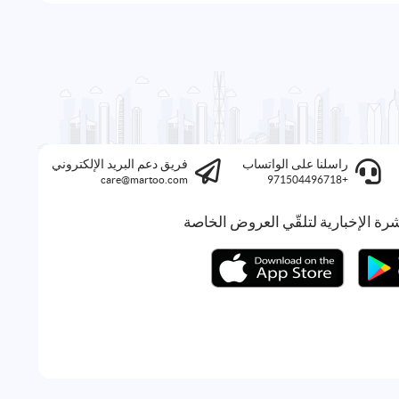
راسلنا على الواتساب
فريق دعم البريد الإلكتروني
care@martoo.com
+971504496718
رة الإخبارية لتلقّي العروض الخاصة