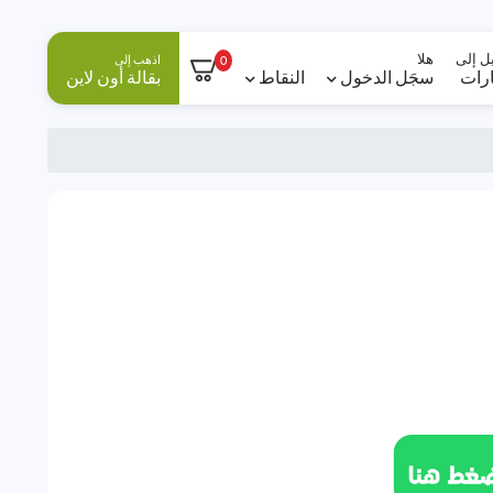
ل إلى
هلا
اذهب إلى
0
ارات
سجَل الدخول
النقاط
بقالة أون لاين