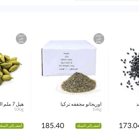
احصل
احصل
على
على
نقاط
نقاط
د
اوريجانو مجففه تركيا
هيل 7 ملم الهند
500g
10kg
185.40
173.0
أضف إلى السلة
أضف إلى السلة