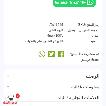
رمز المنتج (SKU)
1245-AW
الموعد التقريبي للتوصيل
اليوم التالي
الوزن
4pcsx100's
التصنيفات
القهوة و الشاي
,
شاي بالنكهات
قم بمشاركة هذا المنتج:
Brand:
تويننغز
الوصف
معلومات غذائية
0
العلامات التجارية / البلد
عرض السلة