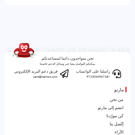
نحن متواجدون دائما لمساعدتكم
يمكنكم التواصل معنا عبر وسائل الدعم خاصتنا
راسلنا على الواتساب
فريق دعم البريد الإلكتروني
care@martoo.com
+971504496718
مارتو
من نحن
انضم إلى مارتو
كن مورّدنا
إتّصل بنا
الآراء