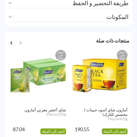
طريقة التحضير و الحفظ
المكونات
منتجات ذات صلة
احصل
احصل
اح
على
على
ع
نقاط
نقاط
نق
أمازون شاي أسود حبيبات (
شاي أخضر مغربي أمازون
أما
مخصص للكرك)
20pcsx200g
(OP1)
00g
24pcsx420g
87.04
190.55
أضف إلى السلة
أضف إلى السلة
أض