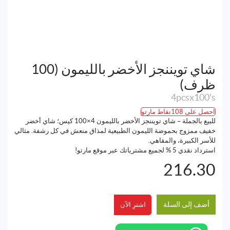
شاي تويننجز الأخضر بالليمون (100
ظرف)
4pcsx100's
احصل على 108نقاط مارتو
للبيع بالجملة – شاي تويننجز الأخضر بالليمون 4×100 كيس؛ شاي أخضر
خفيف ممزوج بحموضة الليمون الطبيعية لمذاق منعش في كل رشفة. مثالي
للأسر الكبيرة، والمقاهي.
استرداد نقدي 5 % لجميع مشترياتك عبر موقع مارتو!
216.30
أضف إلى السلة
اشترِ الآن