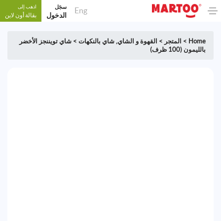
سجَل
اذهب إلى
Eng
الدخول
بقالة أون لاين
Home
>
المتجر
>
القهوة و الشاي
,
شاي بالنكهات
>
شاي تويننجز الأخضر
بالليمون (100 ظرف)