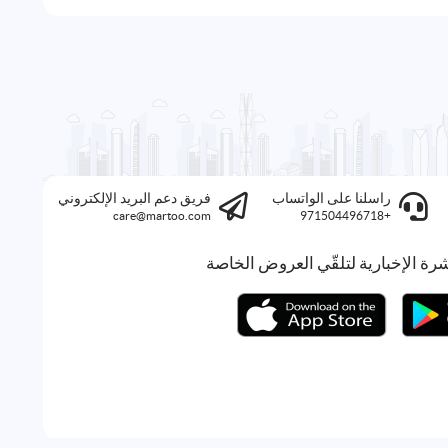
راسلنا على الواتساب
فريق دعم البريد الإلكتروني
care@martoo.com
+971504496718
رة الإخبارية لتلقّي العروض الخاصة