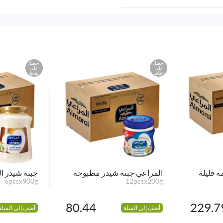
احصل
احصل
على
على
نقاط
نقاط
ه قليلة
المراعي جبنة شيدر مطبوخة
جبنة شيدر ال
6pcsx900g
12pcsx200g
80.44
229.7
أضف إلى السلة
أضف إلى السلة