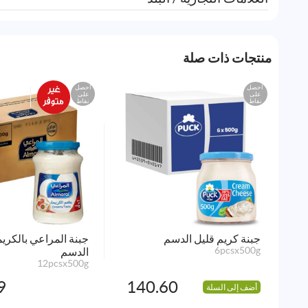
منتجات ذات صلة
احصل
احصل
على
على
نقاط
نقاط
جبنة كريم قليل الدسم
جبنة المراعي بالكريم
6pcsx500g
الدسم
12pcsx500g
9
140.60
أضف إلى السلة