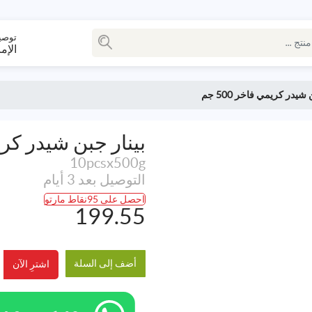
توصي
الإم
شيدر كريمي فاخر 500 جم
بينار جبن شيدر كريمي 
10pcsx500g
التوصيل بعد 3 أيام
احصل على 95نقاط مارتو
199.55
أضف إلى السلة
اشترِ الآن