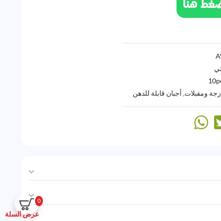
لي
10p
زجة ومقبلات
,
أجبان قابلة للدهن
0
عرض السلة