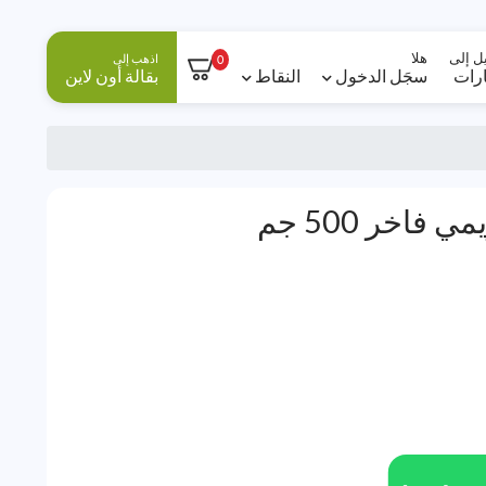
ل إلى
هلا
اذهب إلى
0
ارات
سجَل الدخول
النقاط
بقالة أون لاين
فاخر 500 جم