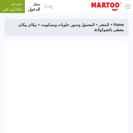
سجَل
اذهب إلى
Eng
الدخول
بقالة أون لاين
Home
>
المتجر
>
المعمول وتمور
,
حلويات وبسكويت
>
بيكانز بيكان
مغطى بالشوكولاتة