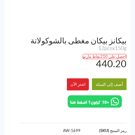
بيكانز بيكان مغطى بالشوكولاتة
12pcsx150g
احصل على 210نقاط مارتو
440.20
أضف إلى السلة
اشترِ الآن
رمز المنتج (SKU)
1699-AW