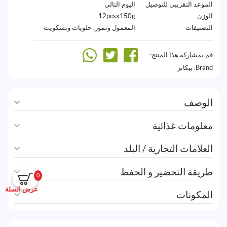
الموعد التقريبي للتوصيل
اليوم التالي
الوزن
12pcsx150g
التصنيفات
المعمول وتمور
,
حلويات وبسكويت
قم بمشاركة هذا المنتج:
Brand:
بيكانز
الوصف
معلومات غذائية
العلامات التجارية / البلد
طريقة التحضير و الحفظ
0
عرض السلة
المكونات