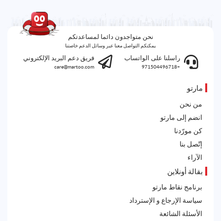
نحن متواجدون دائما لمساعدتكم
يمكنكم التواصل معنا عبر وسائل الدعم خاصتنا
راسلنا على الواتساب
فريق دعم البريد الإلكتروني
care@martoo.com
+971504496718
مارتو
من نحن
انضم إلى مارتو
كن مورّدنا
إتّصل بنا
الآراء
بقالة أونلاين
برنامج نقاط مارتو
سياسة الإرجاع و الإسترداد
الأسئلة الشائعة