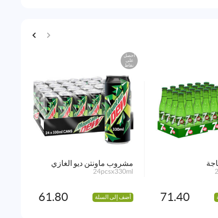
احصل
احصل
على
على
نقاط
نقاط
جة
مشروب ماونتن ديو الغازي
آيسل
24pcsx330ml
طبيع
0ml)
61.80
71.40
أضف إلى السلة