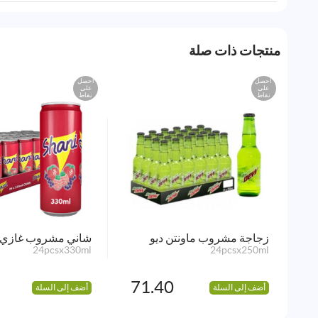
منتجات ذات صلة
احصل
احصل
على
على
نقاط
نقاط
زجاجة مشروب ماونتن ديو
شاني مشروب غازي
24pcsx330ml
24pcsx250ml
71.40
أضف إلى السلة
أضف إلى السلة