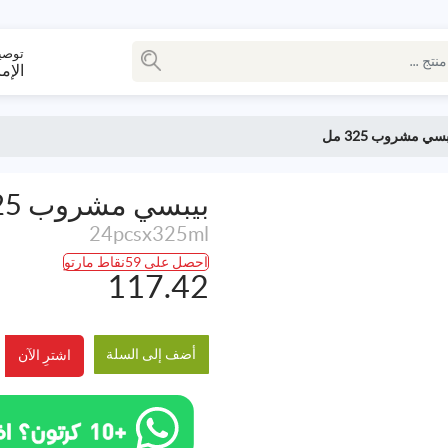
توصي
الإم
بسي مشروب 325 مل
بيبسي مشروب 325 مل
24pcsx325ml
احصل على 59نقاط مارتو
117.42
أضف إلى السلة
اشترِ الآن