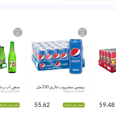
احصل
احصل
على
على
نقاط
نقاط
بيبسي مشروب غازي 330مل
سفن اب زجا
24pcsx250ml
24pcsx330ml
55.62
59.48
أضف إلى السلة
أضف إلى السلة