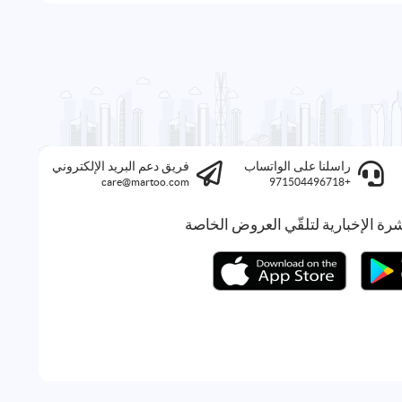
راسلنا على الواتساب
فريق دعم البريد الإلكتروني
care@martoo.com
+971504496718
رة الإخبارية لتلقّي العروض الخاصة