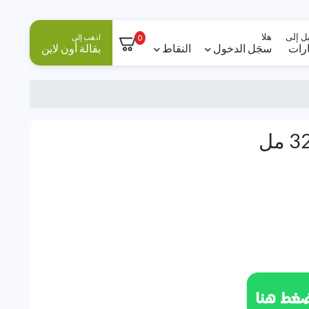
ل إلى
هلا
اذهب إلى
0
ارات
سجَل الدخول
النقاط
بقالة أون لاين