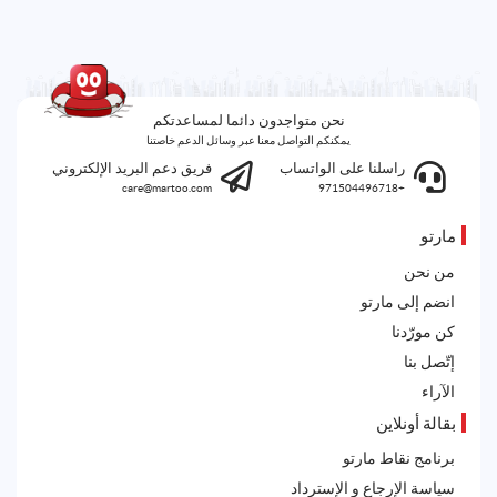
نحن متواجدون دائما لمساعدتكم
يمكنكم التواصل معنا عبر وسائل الدعم خاصتنا
راسلنا على الواتساب
فريق دعم البريد الإلكتروني
care@martoo.com
+971504496718
مارتو
من نحن
انضم إلى مارتو
كن مورّدنا
إتّصل بنا
الآراء
بقالة أونلاين
برنامج نقاط مارتو
سياسة الإرجاع و الإسترداد