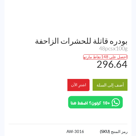
بودره قاتلة للحشرات الزاحفة
48pcsx100g
احصل على 148نقاط مارتو
296.64
أضف إلى السلة
اشترِ الآن
رمز المنتج (SKU)
3016-AW