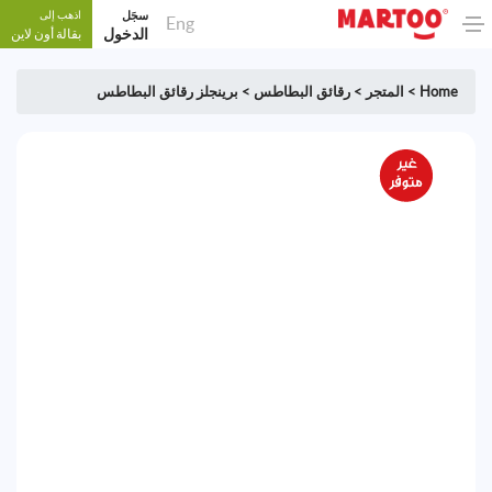
سجَل
اذهب إلى
Eng
الدخول
بقالة أون لاين
Home
>
المتجر
>
رقائق البطاطس
>
برينجلز رقائق البطاطس