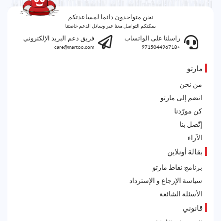
نحن متواجدون دائما لمساعدتكم
يمكنكم التواصل معنا عبر وسائل الدعم خاصتنا
راسلنا على الواتساب
فريق دعم البريد الإلكتروني
care@martoo.com
+971504496718
مارتو
من نحن
انضم إلى مارتو
كن مورّدنا
إتّصل بنا
الآراء
بقالة أونلاين
برنامج نقاط مارتو
سياسة الإرجاع و الإسترداد
الأسئلة الشائعة
قانوني