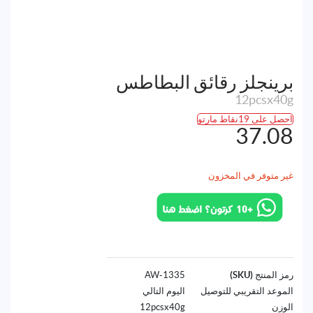
برينجلز رقائق البطاطس
12pcsx40g
احصل على 19نقاط مارتو
37.08
غير متوفر في المخزون
رمز المنتج (SKU)
1335-AW
الموعد التقريبي للتوصيل
اليوم التالي
الوزن
12pcsx40g