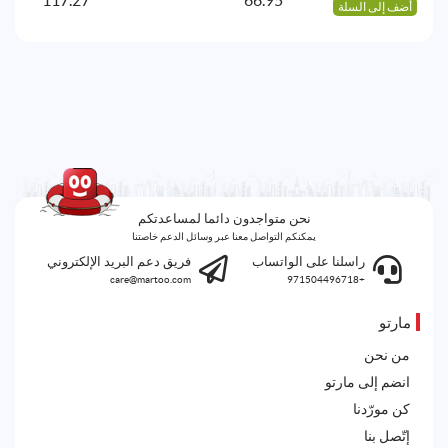
أضف إلى السلة
أض
نحن متواجدون دائما لمساعدتكم
يمكنكم التواصل معنا عبر وسائل الدعم خاصتنا
راسلنا على الواتساب
فريق دعم البريد الإلكتروني
care@martoo.com
+971504496718
مارتو
من نحن
انضم إلى مارتو
كن مورّدنا
إتّصل بنا