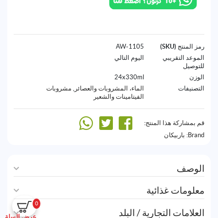
رمز المنتج (SKU)
1105-AW
الموعد التقريبي
اليوم التالي
للتوصيل
الوزن
24x330ml
التصنيفات
الماء، المشروبات والعصائر
,
مشروبات
الفيتامينات والشعير
قم بمشاركة هذا المنتج:
Brand:
باربيكان
الوصف
معلومات غذائية
0
العلامات التجارية / البلد
عرض السلة