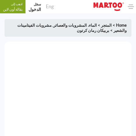
سجَل
اذهب إلى
Eng
الدخول
بقالة أون لاين
Home
>
المتجر
>
الماء، المشروبات والعصائر
,
مشروبات الفيتامينات
والشعير
>
بربيكان رمان كرتون