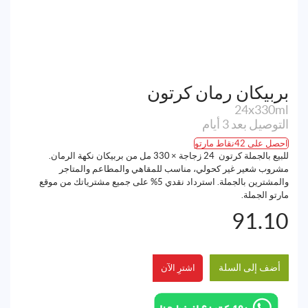
بربيكان رمان كرتون
24x330ml
التوصيل بعد 3 أيام
احصل على 42نقاط مارتو
للبيع بالجملة كرتون 24 زجاجة × 330 مل من بربيكان نكهة الرمان.
مشروب شعير غير كحولي، مناسب للمقاهي والمطاعم والمتاجر
والمشترين بالجملة. استرداد نقدي 5% على جميع مشترياتك من موقع
مارتو الجملة.
91.10
أضف إلى السلة
اشترِ الآن