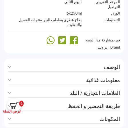
الموعد التقريبي
اليوم التالي
للتوصيل
الوزن
6x250ml
التصنيفات
بخاخ عطري وملطف للجو
,
منتجات الغسيل
والتنظيف
قم بمشاركة هذا المنتج:
Brand:
إير ويك
الوصف
معلومات غذائية
العلامات التجارية / البلد
0
طريقة التحضير و الحفظ
عرض السلة
المكونات