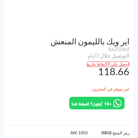
اير ويك بالليمون المنعش
6x250ml
التوصيل خلال 3ايام
احصل على 59نقاط مارتو
118.66
غير متوفر في المخزون
رمز المنتج (SKU)
1005-AW