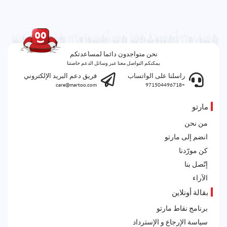
نحن متواجدون دائما لمساعدتكم
يمكنكم التواصل معنا عبر وسائل الدعم خاصتنا
راسلنا على الواتساب
فريق دعم البريد الإلكتروني
care@martoo.com
+971504496718
مارتو
من نحن
انضم إلى مارتو
كن مورّدنا
إتّصل بنا
الآراء
بقالة أونلاين
برنامج نقاط مارتو
سياسة الإرجاع و الإسترداد