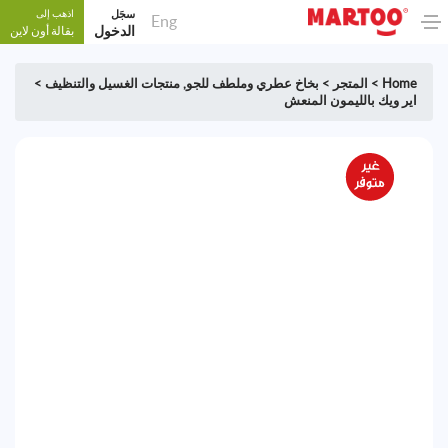
سجَل
اذهب إلى
Eng
الدخول
بقالة أون لاين
Home
>
المتجر
>
بخاخ عطري وملطف للجو
,
منتجات الغسيل والتنظيف
>
اير ويك بالليمون المنعش