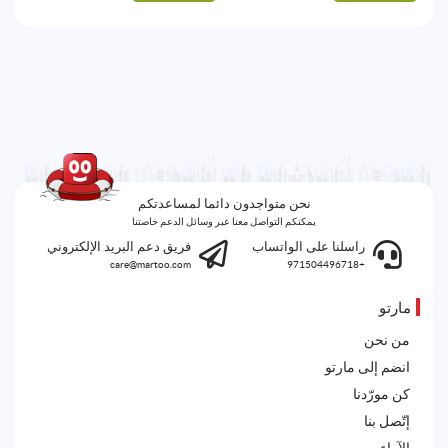
نحن متواجدون دائما لمساعدتكم
يمكنكم التواصل معنا عبر وسائل الدعم خاصتنا
راسلنا على الواتساب
فريق دعم البريد الإلكتروني
care@martoo.com
+971504496718
مارتو
من نحن
انضم إلى مارتو
كن مورّدنا
إتّصل بنا
الآراء