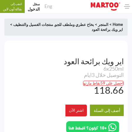
سجَل
اذهب إلى
Eng
الدخول
بقالة أون لاين
Home
>
المتجر
>
بخاخ عطري وملطف للجو
,
منتجات الغسيل والتنظيف
>
اير ويك برائحة العود
اير ويك برائحة العود
6x250ml
التوصيل خلال 3ايام
احصل على 59نقاط مارتو
118.66
أضف إلى السلة
اشترِ الآن