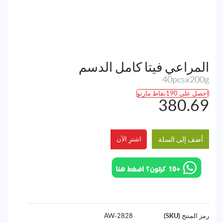
المراعي فيتا كامل الدسم
40pcsx200g
احصل على 190نقاط مارتو
380.69
أضف إلى السلة
اشترِ الآن
رمز المنتج (SKU)
2828-AW