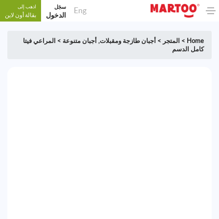
سجَل
اذهب إلى
Eng
الدخول
بقالة أون لاين
Home
>
المتجر
>
أجبان طازجة ومقبلات
,
أجبان متنوعة
>
المراعي فيتا
كامل الدسم