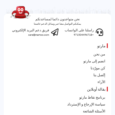
نحن متواجدون دائما لمساعدتكم
يمكنكم التواصل معنا عبر وسائل الدعم خاصتنا
راسلنا على الواتساب
فريق دعم البريد الإلكتروني
care@martoo.com
+971504496718
مارتو
من نحن
انضم إلى مارتو
كن مورّدنا
إتّصل بنا
الآراء
بقالة أونلاين
برنامج نقاط مارتو
سياسة الإرجاع و الإسترداد
الأسئلة الشائعة