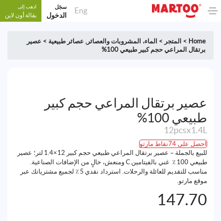
سجَل
اذهب إلى
Eng
الدخول
بقالة أون لاين
Home
>
المتجر
>
الماء، المشروبات والعصائر
,
عصائر طبيعية
>
عصير
برتقال المراعي حجم كبير طبيعي 100%
عصير برتقال المراعي حجم كبير
طبيعي 100%
12pcsx1.4L
احصل على 74نقاط مارتو
للبيع بالجملة – عصير برتقال المراعي طبيعي حجم كبير 12×1.4 لتر؛ عصير
طبيعي 100 ٪ غني بالفيتامين C ومنعش، خالٍ من الإضافات الصناعية.
مناسب للتقديم للعائلة والرحلات. استرداد نقدي 5 ٪ لجميع مشترياتك عبر
موقع مارتو.
147.70