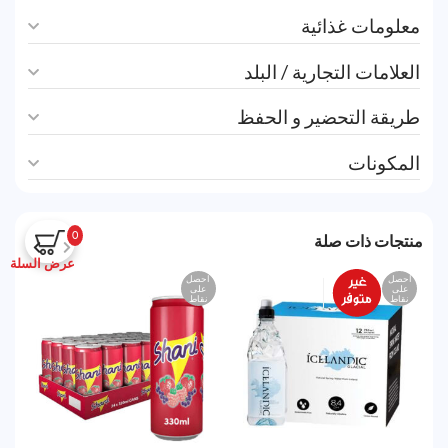
معلومات غذائية
العلامات التجارية / البلد
طريقة التحضير و الحفظ
المكونات
0
منتجات ذات صلة
عرض السلة
احصل
احصل
اح
على
على
ع
نقاط
نقاط
نق