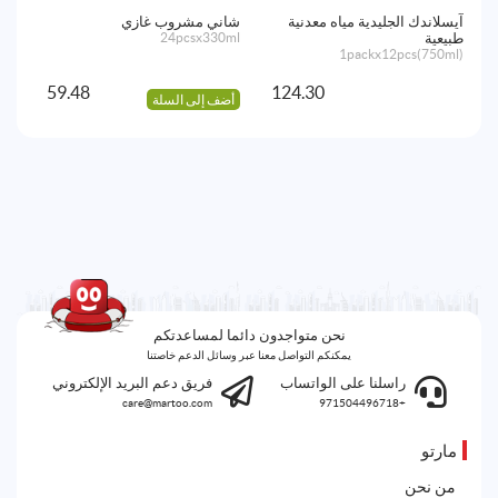
آيسلاندك الجليدية مياه معدنية
شاني مشروب غازي
شرا
طبيعية
24pcsx330ml
2kg
1packx12pcs(750ml)
59.48
124.30
أضف إلى السلة
أض
نحن متواجدون دائما لمساعدتكم
يمكنكم التواصل معنا عبر وسائل الدعم خاصتنا
راسلنا على الواتساب
فريق دعم البريد الإلكتروني
care@martoo.com
+971504496718
مارتو
من نحن