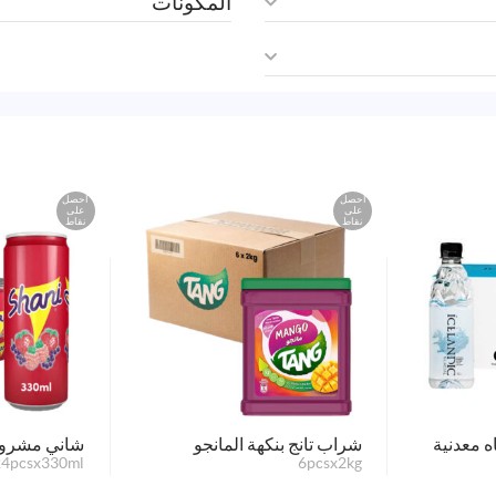
المكونات
احصل
احصل
على
على
نقاط
نقاط
ه معدنية
شراب تانج بنكهة المانجو
شاني مشرو
24pcsx330ml
6pcsx2kg