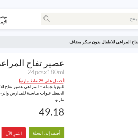
توصي
الإم
فاح المراعي للاطفال بدون سكر مضاف
عصير تفاح المراع
24pcsx180ml
احصل على 25نقاط مارتو
مارتو.
49.18
أضف إلى السلة
اشترِ الآن