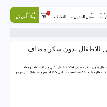
ل إلى
هلا
اذهب إلى
0
ارات
سجَل الدخول
النقاط
بقالة أون لاين
ي للاطفال بدون سكر مضاف
للبيع بالجملة – المراعي عصير تفاح للاطفال بدون سكر مضاف 24×180 مل؛ خالٍ من الإضافات ومواد
الحفظ. عبوات مناسبة للمدارس والرحلات والوجبات الخفيفة. استرداد نقدي 5 % لجميع مشترياتك عبر موقع