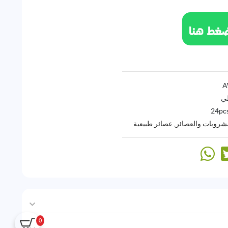
لي
24pc
مشروبات والعصائر
,
عصائر طبيعية
0