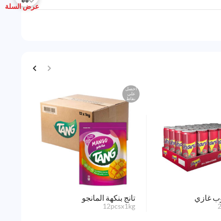
عرض السلة
احصل
على
نقاط
ب غازي
تانج بنكهة المانجو
دمان
.5L)
12pcsx1kg