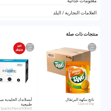
معلومات غذائية
العلامات التجارية / البلد
منتجات ذات صلة
احصل
احصل
على
على
نقاط
نقاط
تانج بنكهة البرتقال
آيسلاندك الجليدية ميا
12pcsx1kg
طبيعية
1packx24pcs(500ml)