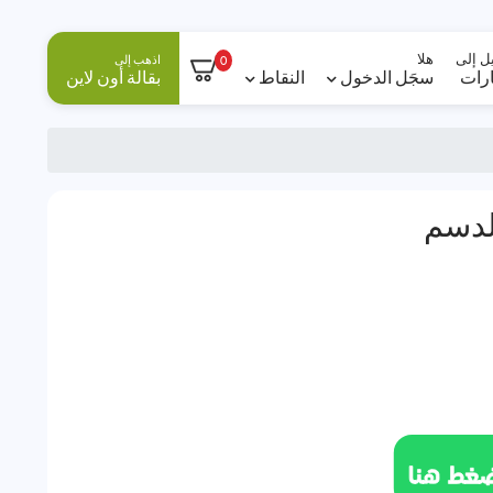
ل إلى
هلا
اذهب إلى
0
ارات
سجَل الدخول
النقاط
بقالة أون لاين
لدسم