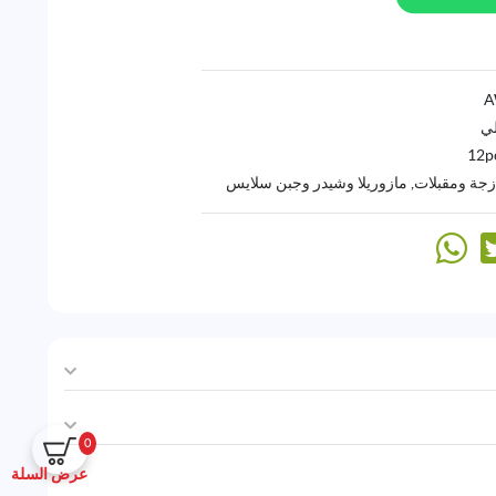
لي
12p
زجة ومقبلات
,
مازوريلا وشيدر وجبن سلايس
0
عرض السلة