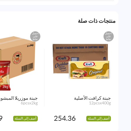
منتجات ذات صلة
احصل
احصل
على
على
نقاط
نقاط
جبنة كرافت الأصلية
جبنة موزريلا المبشو
6pcsx2kg
12pcsx400g
9
254.36
أضف إلى السلة
أضف إلى السلة