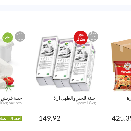
احصل
احصل
على
على
نقاط
نقاط
رة
جبنة للخبز والطهي أرلا
جبنة قريش ن
10kg per box
3pcsx1.8kg
149.92
425.3
أضف إلى السلة