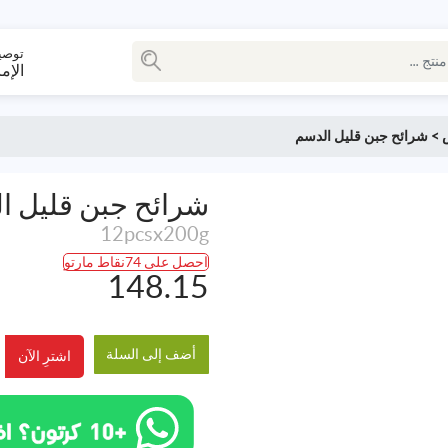
توصي
الإم
>
شرائح جبن قليل الدسم
شرائح جبن قليل ا
12pcsx200g
احصل على 74نقاط مارتو
148.15
أضف إلى السلة
اشترِ الآن