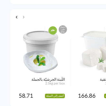
احصل
احصل
على
على
نقاط
نقاط
قية
اللّبنة الجرشيّة بالجملة
نابو
x2kg
2.5kg per box
58.71
166.86
أضف إلى السلة
أضف 