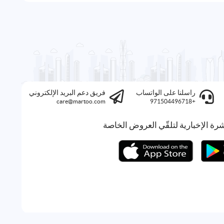
راسلنا على الواتساب
فريق دعم البريد الإلكتروني
care@martoo.com
+971504496718
رة الإخبارية لتلقّي العروض الخاصة