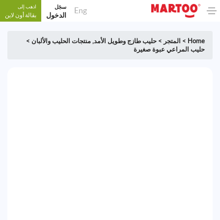
سجَل
اذهب إلى
Eng
الدخول
بقالة أون لاين
Home
>
المتجر
>
حليب طازج وطويل الأمد
,
منتجات الحليب والألبان
>
حليب المراعي عبوة صغيرة