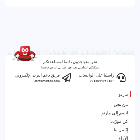
نحن متواجدون دائما لمساعدتكم
يمكنكم التواصل معنا عبر وسائل الدعم خاصتنا
راسلنا على الواتساب
فريق دعم البريد الإلكتروني
care@martoo.com
+971504496718
مارتو
من نحن
انضم إلى مارتو
كن مورّدنا
إتّصل بنا
الآراء