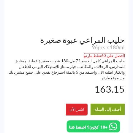
حليب المراعي عبوة صغيرة
96pcs x 180ml
احصل على 60نقاط مارتو
حليب المراعي كامل الدسم 72 مل-180 عبوات صغيرة عملية، ممتازة
للمدارس، الرحلات، والمكاتب، خيار ممتاز للاستهلاك اليومي للأطفال
والكبار اطلبه الان واستفد من 5 بالمئة استرجاع نقدي على جميع مشترياتك
من موقع مارتو.
163.15
أضف إلى السلة
اشترِ الآن