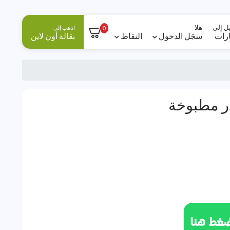
ل إلى
هلا
اذهب إلى
0
ارات
سجَل الدخول
النقاط
بقالة أون لاين
ر مطبوخة