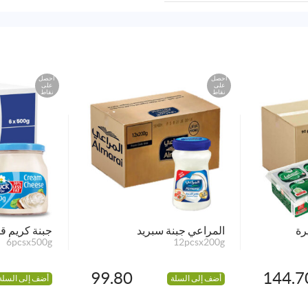
احصل
احصل
على
على
نقاط
نقاط
المراعي جبنة سبريد
جبنة كريم ق
6pcsx500g
12pcsx200g
99.80
144.7
أضف إلى السلة
أضف إلى السلة