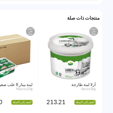
منتجات ذات صلة
احصل
احصل
على
على
نقاط
نقاط
أرلا لبنة طازجة
لبنة بينار 8 علب صغيرة
96pcsx20g
4pcsx3kg
0
213.21
أضف إلى السلة
أضف إلى السلة