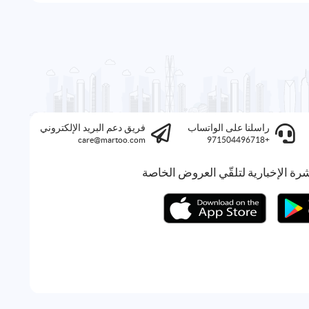
راسلنا على الواتساب
فريق دعم البريد الإلكتروني
care@martoo.com
+971504496718
رة الإخبارية لتلقّي العروض الخاصة