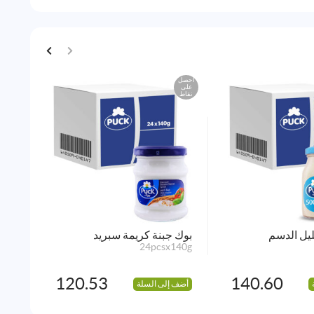
احصل
احصل
على
على
نقاط
نقاط
ليل الدسم
بوك جبنة كريمة سبريد
جبنة
100g
24pcsx140g
120.53
140.60
أضف إلى السلة
أضف 