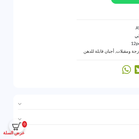
لي
12p
زجة ومقبلات
,
أجبان قابلة للدهن
0
عرض السلة