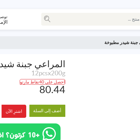
توصي
الإم
 جبنة شيدر مطبوخة
المراعي جبنة شيد
12pcsx200g
احصل على 40نقاط مارتو
80.44
أضف إلى السلة
اشترِ الآن