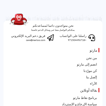
نحن متواجدون دائما لمساعدتكم
يمكنكم التواصل معنا عبر وسائل الدعم خاصتنا
راسلنا على الواتساب
فريق دعم البريد الإلكتروني
care@martoo.com
+971504496718
مارتو
من نحن
انضم إلى مارتو
كن مورّدنا
إتّصل بنا
الآراء
بقالة أونلاين
برنامج نقاط مارتو
سياسة الإرجاع و الإسترداد