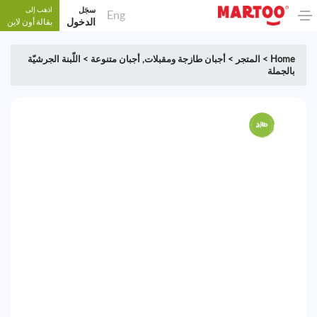
سجَل
اذهب إلى
Eng
الدخول
بقالة أون لاين
Home
>
المتجر
>
أجبان طازجة ومقبلات
,
أجبان متنوعة
>
اللّبنة الجرشيّة
بالجملة