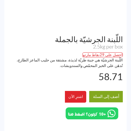
اللّبنة الجرشيّة بالجملة
2.5kg per box
احصل على 29نقاط مارتو
اللّبنة الجرشيّة هي جبنة طريّة لذيذة، مشتقة من حليب الماعز الطازج،
تُدهَن على الخبز المحمّص والسندويشات.
58.71
أضف إلى السلة
اشترِ الآن