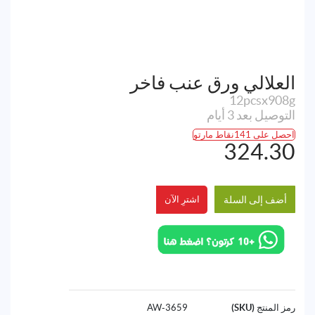
العلالي ورق عنب فاخر
12pcsx908g
التوصيل بعد 3 أيام
احصل على 141نقاط مارتو
324.30
أضف إلى السلة
اشترِ الآن
رمز المنتج (SKU)
3659-AW