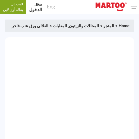
سجَل
اذهب إلى
Eng
الدخول
بقالة أون لاين
Home
>
المتجر
>
المخللات والزيتون
,
المعلبات
>
العلالي ورق عنب فاخر