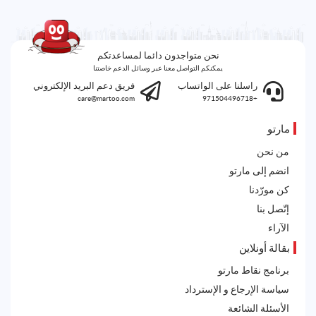
نحن متواجدون دائما لمساعدتكم
يمكنكم التواصل معنا عبر وسائل الدعم خاصتنا
راسلنا على الواتساب
فريق دعم البريد الإلكتروني
care@martoo.com
+971504496718
مارتو
من نحن
انضم إلى مارتو
كن مورّدنا
إتّصل بنا
الآراء
بقالة أونلاين
برنامج نقاط مارتو
سياسة الإرجاع و الإسترداد
الأسئلة الشائعة