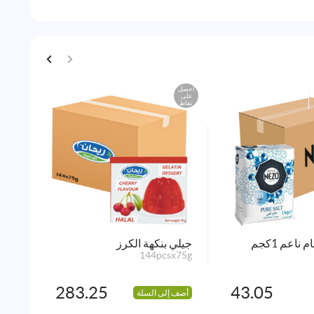
احصل
احصل
على
على
نقاط
نقاط
ناعم 1كجم
جيلي بنكهة الكرز
نيزو 
x1kg
144pcsx75g
283.25
43.05
أضف إلى السلة