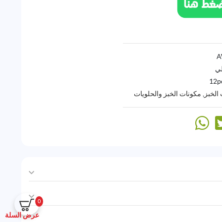
لي
12p
الخبز
,
مكونات الخبز والحلويات
0
عرض السلة