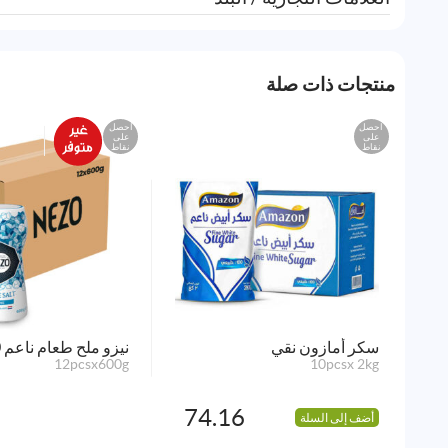
منتجات ذات صلة
احصل
احصل
على
على
نقاط
نقاط
سكر أمازون نقي
نيزو ملح طعام ناعم 600جم
12pcsx600g
10pcsx 2kg
74.16
أضف إلى السلة