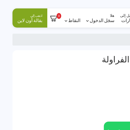
ل إلى
هلا
اذهب إلى
0
ارات
سجَل الدخول
النقاط
بقالة أون لاين
لفراولة