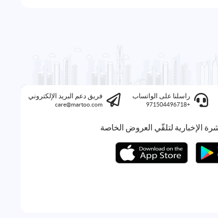
راسلنا على الواتساب
فريق دعم البريد الإلكتروني
care@martoo.com
+971504496718
رة الإخبارية لتلقّي العروض الخاصة