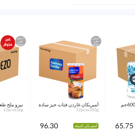
احصل
احصل
على
على
نقاط
نقاط
أميريكان غاردن فتات خبز سادة
نيزو ملح طعام 
12pcsx1kg
12pcsx283g
96.30
65.75
أضف إلى السلة