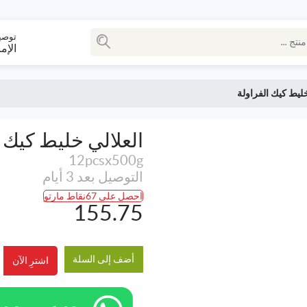
توصي
الإم
خليط كيك الفراولة
العلالي خليط كيك ا
12pcsx500g
التوصيل بعد 3 أيام
احصل على 67نقاط مارتو
155.75
أضف إلى السلة
اشترِ الآن