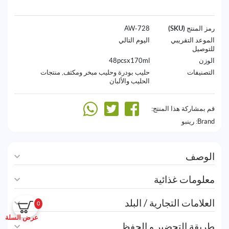
رمز المنتج (SKU)
728-AW
الموعد التقريبي
اليوم التالي
للتوصيل
الوزن
48pcsx170ml
التصنيفات
حليب بودرة وحليب مبخر ومكثف
,
منتجات
الحليب والألبان
قم بمشاركة هذا المنتج:
Brand:
رينبو
الوصف
معلومات غذائية
العلامات التجارية / البلد
0
عرض السلة
طريقة التحضير و الحفظ