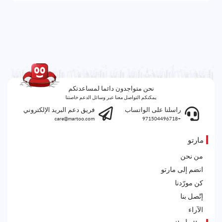
نحن متواجدون دائما لمساعدتكم
يمكنكم التواصل معنا عبر وسائل الدعم خاصتنا
راسلنا على الواتساب
فريق دعم البريد الإلكتروني
care@martoo.com
+971504496718
مارتو
من نحن
انضم إلى مارتو
كن مورّدنا
إتّصل بنا
الآراء