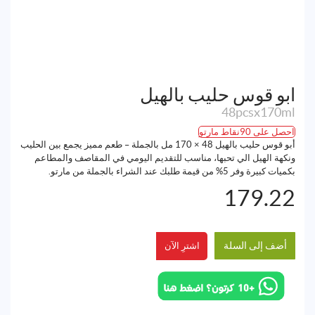
ابو قوس حليب بالهيل
48pcsx170ml
احصل على 90نقاط مارتو
أبو قوس حليب بالهيل 48 × 170 مل بالجملة – طعم مميز يجمع بين الحليب
ونكهة الهيل الي تحبها، مناسب للتقديم اليومي في المقاصف والمطاعم
بكميات كبيرة وفر 5% من قيمة طلبك عند الشراء بالجملة من مارتو.
179.22
أضف إلى السلة
اشترِ الآن