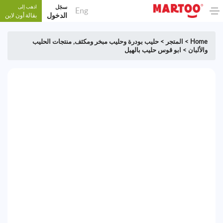
سجَل
اذهب إلى
Eng
الدخول
بقالة أون لاين
Home
>
المتجر
>
حليب بودرة وحليب مبخر ومكثف
,
منتجات الحليب
والألبان
>
ابو قوس حليب بالهيل