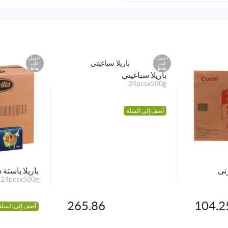
احصل
احصل
على
على
نقاط
نقاط
باريلا سباغيتي
24pcsx500g
أضف إلى السلة
نى
باريلا باستة 
24pcsx500g
265.86
104.2
أضف إلى السلة