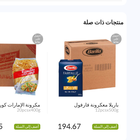
منتجات ذات صلة
احصل
احصل
على
على
نقاط
نقاط
باريلا معكرونة فارفول
مكرونة الإمارات كور
20pcsx400g
12pcsx500g
5
194.67
أضف إلى السلة
أضف إلى السلة