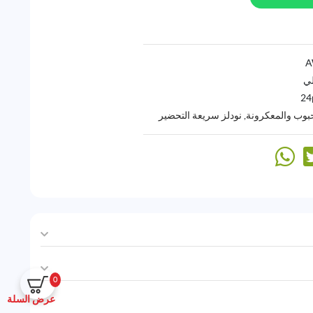
لي
24
حبوب والمعكرونة
,
نودلز سريعة التحضير
0
عرض السلة