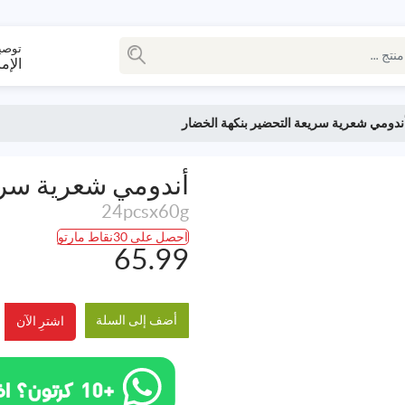
توصي
الإم
ندومي شعرية سريعة التحضير بنكهة الخضار
أندومي شعرية سري
24pcsx60g
احصل على 30نقاط مارتو
65.99
أضف إلى السلة
اشترِ الآن