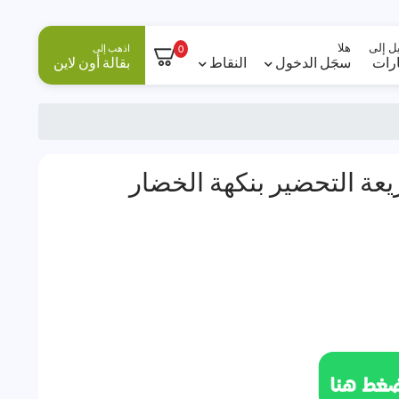
ل إلى
هلا
اذهب إلى
0
ارات
سجَل الدخول
النقاط
بقالة أون لاين
عة التحضير بنكهة الخضار