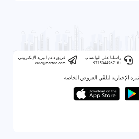
راسلنا على الواتساب
فريق دعم البريد الإلكتروني
care@martoo.com
+971504496718
رة الإخبارية لتلقّي العروض الخاصة