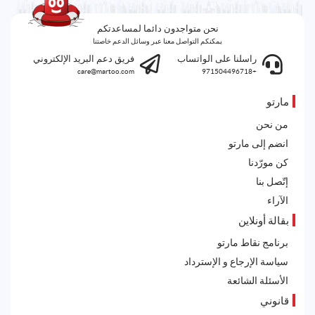
نحن متواجدون دائما لمساعدتكم
يمكنكم التواصل معنا عبر وسائل الدعم خاصتنا
راسلنا على الواتساب
فريق دعم البريد الإلكتروني
care@martoo.com
+971504496718
مارتو
من نحن
انضم إلى مارتو
كن مورّدنا
إتّصل بنا
الآراء
بقالة أونلاين
برنامج نقاط مارتو
سياسة الإرجاع و الإسترداد
الأسئلة الشائعة
قانوني