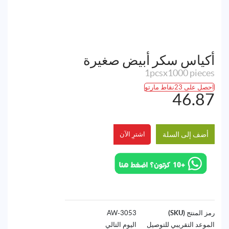
أكياس سكر أبيض صغيرة
1pcsx1000 pieces
احصل على 23نقاط مارتو
46.87
أضف إلى السلة
اشترِ الآن
رمز المنتج (SKU)
3053-AW
الموعد التقريبي للتوصيل
اليوم التالي