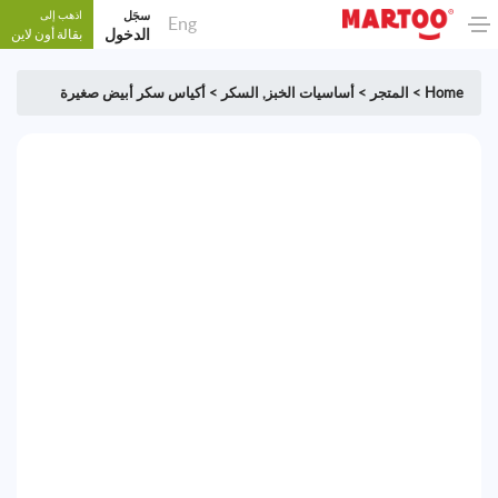
سجَل
اذهب إلى
Eng
الدخول
بقالة أون لاين
Home
>
المتجر
>
أساسيات الخبز
,
السكر
>
أكياس سكر أبيض صغيرة