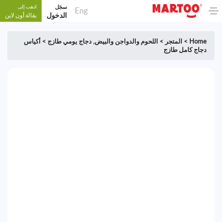
سجَل
اذهب إلى
Eng
الدخول
بقالة أون لاين
Home
>
المتجر
>
اللحوم والدواجن والبيض
,
دجاج يومي طازج
>
أكياس
دجاج كامل طازج