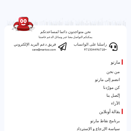
نحن متواجدون دائما لمساعدتكم
يمكنكم التواصل معنا عبر وسائل الدعم خاصتنا
راسلنا على الواتساب
فريق دعم البريد الإلكتروني
care@martoo.com
+971504496718
مارتو
من نحن
انضم إلى مارتو
كن مورّدنا
إتّصل بنا
الآراء
بقالة أونلاين
برنامج نقاط مارتو
سياسة الإرجاع و الإسترداد