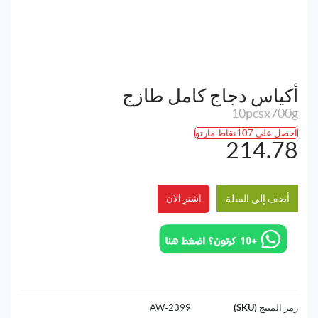
أكياس دجاج كامل طازج
10pcsx700g
احصل على 107نقاط مارتو
214.78
أضف إلى السلة
اشترِ الآن
رمز المنتج (SKU)
2399-AW