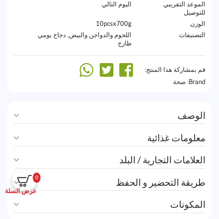
الموعد التقريبي
اليوم التالي
للتوصيل
الوزن
10pcsx700g
التصنيفات
اللحوم والدواجن والبيض
,
دجاج يومي
طازج
قم بمشاركة هذا المنتج:
Brand:
صحة
الوصف
معلومات غذائية
العلامات التجارية / البلد
0
طريقة التحضير و الحفظ
عرض السلة
المكونات