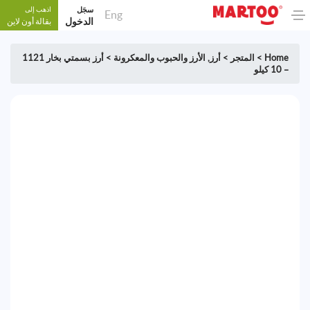
سجَل
اذهب إلى
Eng
الدخول
بقالة أون لاين
Home
>
المتجر
>
أرز
,
الأرز والحبوب والمعكرونة
>
أرز بسمتي بخار 1121
– 10 كيلو