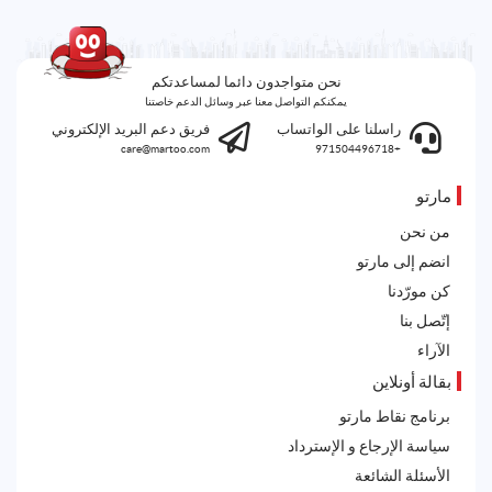
نحن متواجدون دائما لمساعدتكم
يمكنكم التواصل معنا عبر وسائل الدعم خاصتنا
راسلنا على الواتساب
فريق دعم البريد الإلكتروني
care@martoo.com
+971504496718
مارتو
من نحن
انضم إلى مارتو
كن مورّدنا
إتّصل بنا
الآراء
بقالة أونلاين
برنامج نقاط مارتو
سياسة الإرجاع و الإسترداد
الأسئلة الشائعة