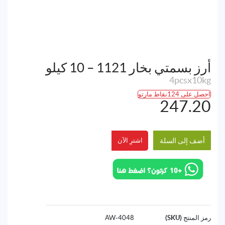
أرز بسمتي بخار 1121 – 10 كيلو
4pcsx10kg
احصل على 124نقاط مارتو
247.20
أضف إلى السلة
اشترِ الآن
رمز المنتج (SKU)
4048-AW