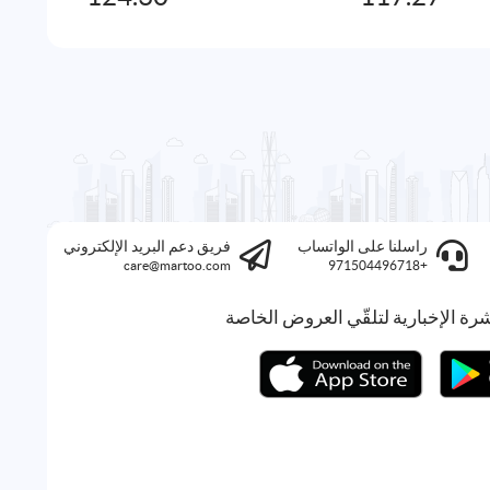
راسلنا على الواتساب
فريق دعم البريد الإلكتروني
care@martoo.com
+971504496718
رة الإخبارية لتلقّي العروض الخاصة