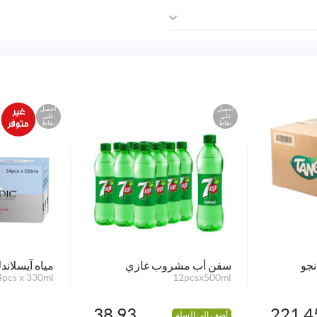
احصل
احصل
على
على
نقاط
نقاط
نجو
سفن أب مشروب غازي
مياه آيسلاندك
4pcs x 330ml
12pcsx500ml
38.93
221.4
أضف إلى السلة