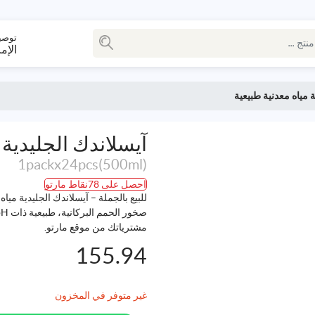
توصي
الإم
ة مياه معدنية طبيعية
آيسلاندك الجليدية 
1packx24pcs(500ml)
احصل على 78نقاط مارتو
مشترياتك من موقع مارتو.
155.94
غير متوفر في المخزون