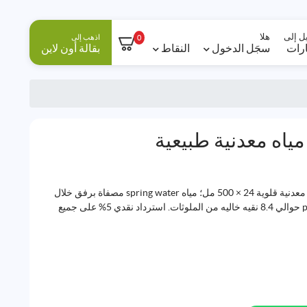
ل إلى
هلا
اذهب إلى
0
ارات
سجَل الدخول
النقاط
بقالة أون لاين
مياه معدنية طبيعية
للبيع بالجملة – آيسلاندك الجليدية مياه معدنية قلوية 24 × 500 مل؛ مياه spring water مصفاة برفق خلال
صخور الحمم البركانية، طبيعية ذات pH حوالي 8.4 نقيه خاليه من الملوثات. استرداد نقدي 5% على جميع