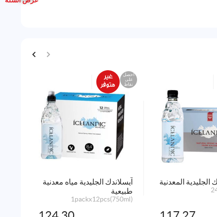
احصل
احصل
على
على
نقاط
نقاط
 الجليدية المعدنية
آيسلاندك الجليدية مياه معدنية
تانج
2
طبيعية
x1kg
1packx12pcs(750ml)
124.30
117.27
أضف 