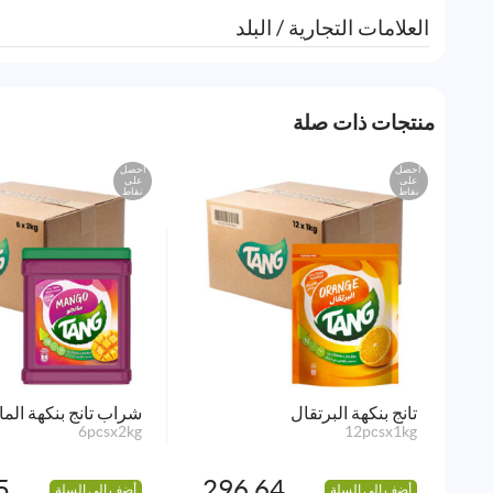
العلامات التجارية / البلد
منتجات ذات صلة
احصل
احصل
على
على
نقاط
نقاط
تانج بنكهة البرتقال
شراب تانج بنكهة الما
6pcsx2kg
12pcsx1kg
5
296.64
أضف إلى السلة
أضف إلى السلة