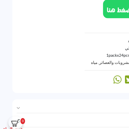
لي
1packx24pcs
مشروبات والعصائر
,
مياه
0
عرض السلة