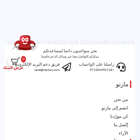
نحن متواجدون دائما لمساعدتكم
يمكنكم التواصل معنا عبر وسائل الدعم خاصتنا
0
راسلنا على الواتساب
فريق دعم البريد الإلكتروني
عرض السلة
care@martoo.com
+971504496718
مارتو
من نحن
انضم إلى مارتو
كن مورّدنا
إتّصل بنا
الآراء