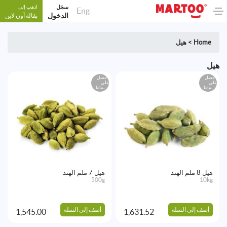
سجَل
اذهب إلى
Eng
الدخول
بقالة أون لاين
Home
>
هيل
هيل
احصل
احصل
على
على
نقاط
نقاط
هيل 8 ملم الهند
هيل 7 ملم الهند
500g
10kg
أضف إلى السلة
أضف إلى السلة
1,545.00
1,631.52