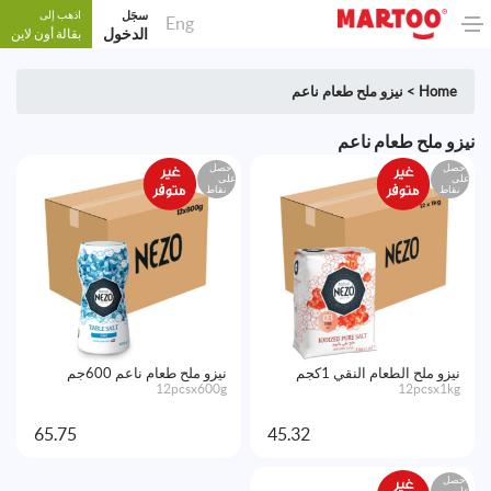
سجَل
اذهب إلى
Eng
الدخول
بقالة أون لاين
Home
>
نيزو ملح طعام ناعم
نيزو ملح طعام ناعم
احصل
احصل
على
على
نقاط
نقاط
نيزو ملح الطعام النقي 1كجم
نيزو ملح طعام ناعم 600جم
12pcsx600g
12pcsx1kg
65.75
45.32
احصل
على