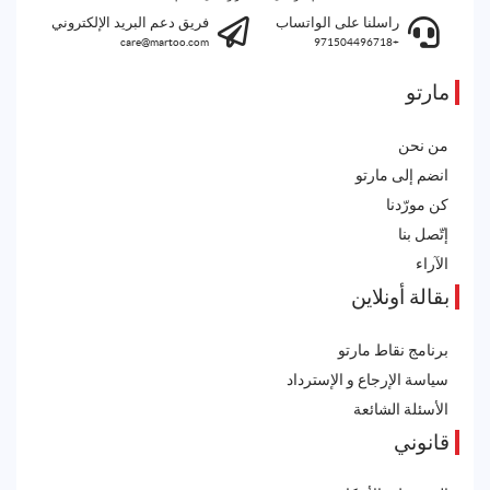
راسلنا على الواتساب
فريق دعم البريد الإلكتروني
care@martoo.com
+971504496718
مارتو
من نحن
انضم إلى مارتو
كن مورّدنا
إتّصل بنا
الآراء
بقالة أونلاين
برنامج نقاط مارتو
سياسة الإرجاع و الإسترداد
الأسئلة الشائعة
قانوني