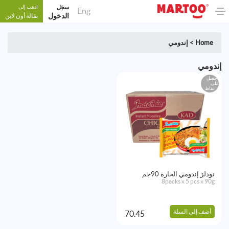
سجَل
اذهب إلى
Eng
الدخول
بقالة أون لاين
Home
>
إندومي
إندومي
احصل
على
نقاط
نودلز إندومي الحارة 90جم
8packs x 5 pcs x 90g
أضف إلى السلة
70.45