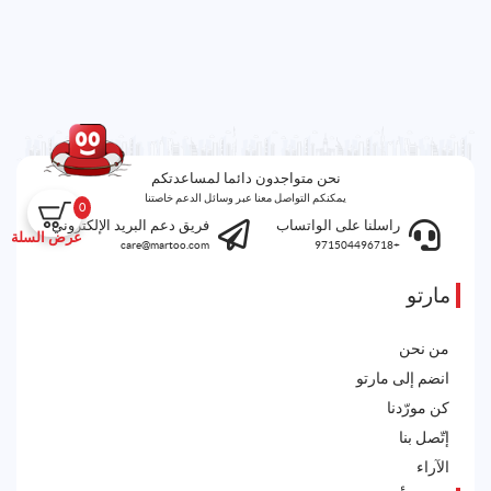
نحن متواجدون دائما لمساعدتكم
يمكنكم التواصل معنا عبر وسائل الدعم خاصتنا
0
راسلنا على الواتساب
فريق دعم البريد الإلكتروني
عرض السلة
care@martoo.com
+971504496718
مارتو
من نحن
انضم إلى مارتو
كن مورّدنا
إتّصل بنا
الآراء