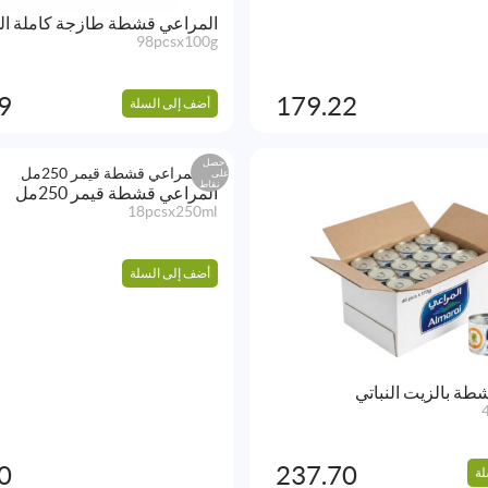
المراعي قشطة طازجة كاملة ا
98pcsx100g
9
179.22
أضف إلى السلة
احصل
على
نقاط
المراعي قشطة قيمر 250مل
18pcsx250ml
أضف إلى السلة
طة بالزيت النباتي
0
237.70
لة