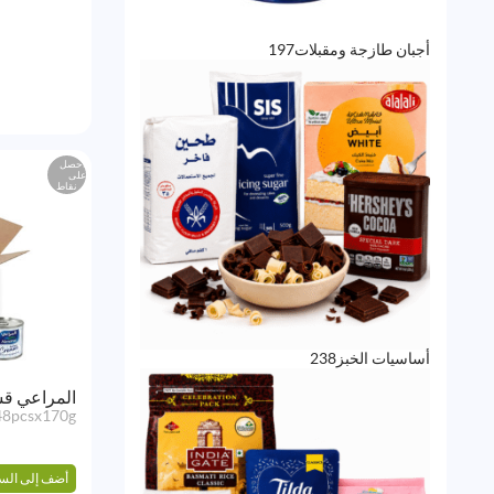
197
أجبان طازجة ومقبلات
197
منتج
احصل
على
نقاط
238
أساسيات الخبز
238
منتج
المراعي قش
48pcsx170g
أضف إلى الس