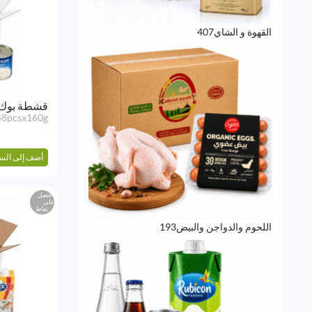
407
القهوة و الشاي
407
منتجات
قشطة بوك ا
48pcsx160g
أضف إلى الس
احصل
على
نقاط
193
اللحوم والدواجن والبيض
193
منتج