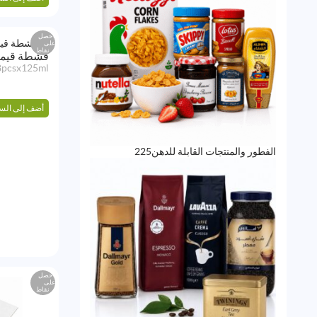
احصل
على
نقاط
قشطة قيمر
8pcsx125ml
أضف إلى الس
225
الفطور والمنتجات القابلة للدهن
225
منتج
احصل
على
نقاط