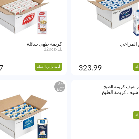
 المراعي
كريمة طهي سائلة
12pcsx1L
7
323.99
لة
أضف إلى السلة
احصل
على
نقاط
 شيف كريمة الطبخ
لة