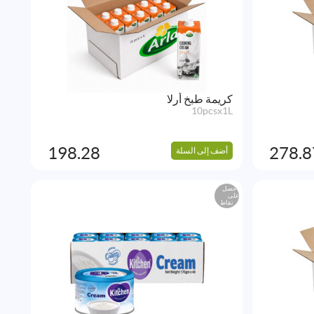
كريمة طبخ أرلا
10pcsx1L
198.28
278.8
أضف إلى السلة
احصل
على
نقاط