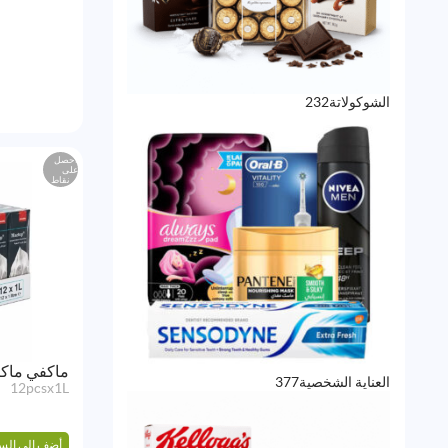
232
الشوكولاتة
232
منتج
احصل
على
نقاط
ماكفي ماكت
377
العناية الشخصية
377
12pcsx1L
منتج
أضف إلى الس