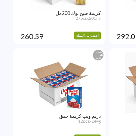
كريمة طبخ بوك 200مل
27pcsx200ml
260.59
292.0
أضف إلى السلة
احصل
على
نقاط
دريم ويب كريمة خفق
12pcsx144g