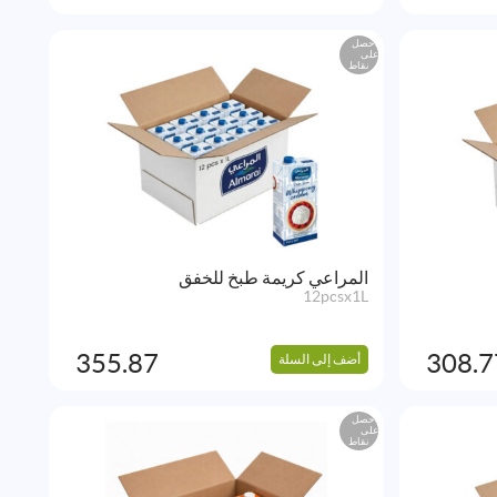
احصل
على
نقاط
المراعي كريمة طبخ للخفق
12pcsx1L
355.87
308.7
أضف إلى السلة
احصل
على
نقاط