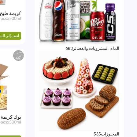
كريمة طبخ 
8pcsx500ml
أضف إلى الس
683
الماء، المشروبات والعصائر
683
احصل
منتج
على
نقاط
بوك كريمة طبخ 
8pcsx500ml
535
المخبوزات
535