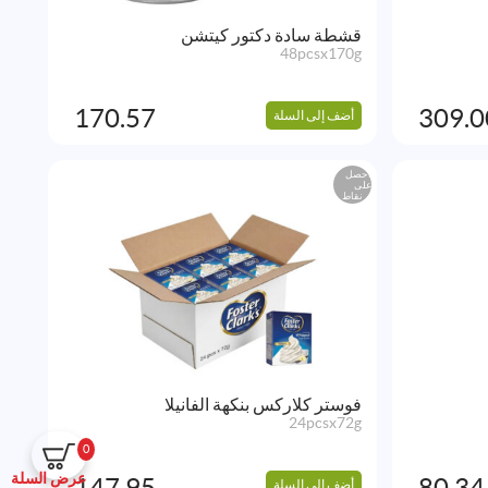
قشطة سادة دكتور كيتشن
48pcsx170g
170.57
309.0
أضف إلى السلة
احصل
على
نقاط
فوستر كلاركس بنكهة الفانيلا
24pcsx72g
0
عرض السلة
147.95
80.34
أضف إلى السلة