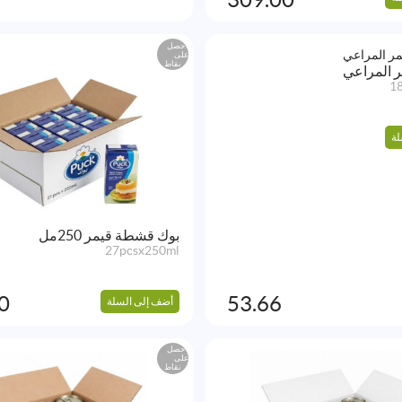
احصل
على
نقاط
 المراعي
1
لة
بوك قشطة قيمر 250مل
27pcsx250ml
0
53.66
أضف إلى السلة
احصل
على
نقاط