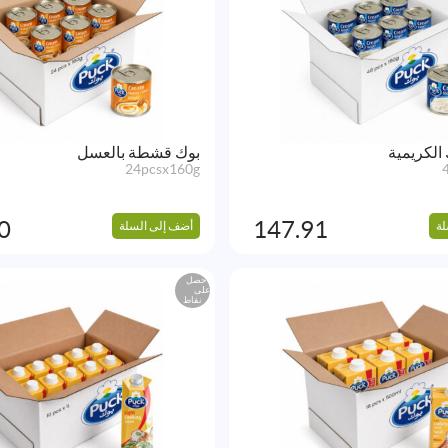
لكريمية
بوك قشطة بالعسل
24pcsx160g
0
147.91
لة
أضف إلى السلة
احصل
على
نقاط