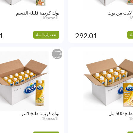
لايت من بوك
بوك كريمة قليلة الدسم
10pcsx1L
1
1
292.01
لة
أضف إلى السلة
احصل
على
نقاط
500 مل
بوك كريمة طبخ 1لتر
10pcsx1L
1