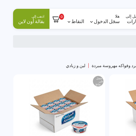
ل إلى
هلا
اذهب إلى
0
ارات
سجَل الدخول
النقاط
بقالة أون لاين
رد وفواكه مهروسة مبردة
لبن و زبادي
احصل
على
نقاط