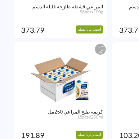
لدسم
المراعي قشطة طازجة قليلة الدسم
98pcsx100g
373.79
373.7
أضف إلى السلة
احصل
على
نقاط
كريمة طبخ المراعي 250مل
18pcsx250ml
191.89
103.2
أضف إلى السلة