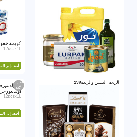
منتج
كريمة خفق
12pcsx1L
أضف إلى الس
138
الزيت، السمن والزبدة
138
احصل
على
منتج
نقاط
أولدنبورجر
12pcsx1L
أضف إلى الس