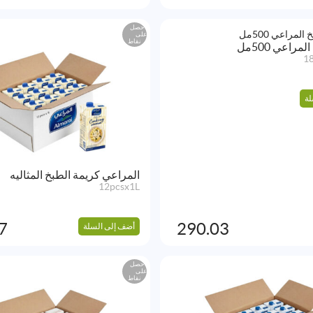
احصل
على
نقاط
راعي 500مل
1
لة
المراعي كريمة الطبخ المثاليه
12pcsx1L
7
290.03
أضف إلى السلة
احصل
على
نقاط