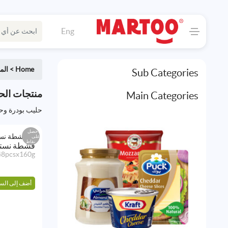
Eng
Home
>
الم
Sub Categories
منتجات الحل
Main Categories
حليب بودرة وح
احصل
على
نقاط
قشطة نستله
48pcsx160g
أضف إلى الس