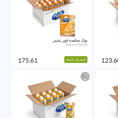
بوك صلصة فور تشيز
10pcsx500ml
175.61
123.6
أضف إلى السلة
احصل
على
نقاط