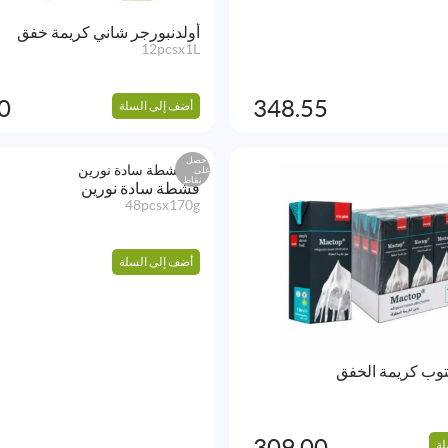
أولدنبورجر شاني كريمة خفق
12pcsx1L
0
348.55
أضف إلى السلة
احصل
على
نقاط
قشطة سادة نورين
48pcsx170g
أضف إلى السلة
وب كريمة الخفق
309.00
لة