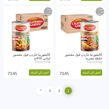
احصل
احصل
على
على
نقاط
نقاط
كاليفورنيا جاردن فول مقشور
كاليفورنيا جاردن فول مقشور
خلطة مصرية
لبناني 450غ
12pcsx450g
12pcsx450g
أضف إلى السلة
أضف إلى السلة
73.45
73.45
→
3
2
1