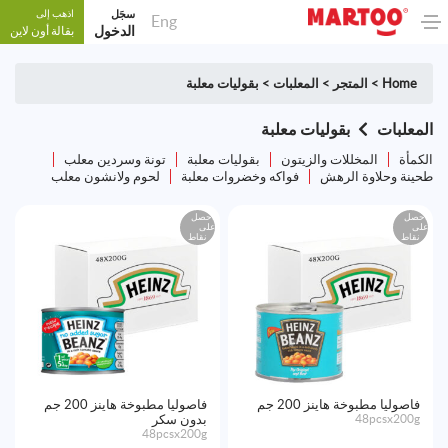
سجَل
اذهب إلى
Eng
الدخول
بقالة أون لاين
Home
>
المتجر
>
المعلبات
>
بقوليات معلبة
المعلبات
بقوليات معلبة
الكمأة
المخللات والزيتون
بقوليات معلبة
تونة وسردين معلب
طحينة وحلاوة الرهش
فواكه وخضروات معلبة
لحوم ولانشون معلب
احصل
احصل
على
على
نقاط
نقاط
فاصوليا مطبوخة هاينز 200 جم
فاصوليا مطبوخة هاينز 200 جم
48pcsx200g
بدون سكر
48pcsx200g