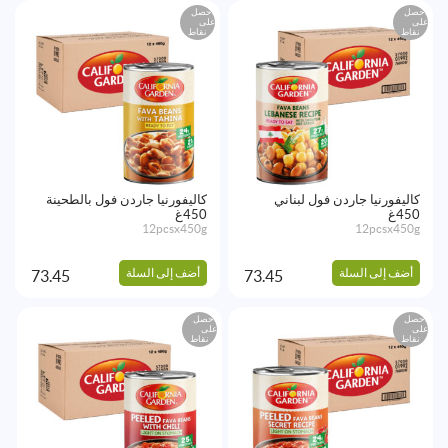
احصل
احصل
على
على
نقاط
نقاط
كاليفورنيا جاردن فول لبناني
كاليفورنيا جاردن فول بالطحينة
450غ
450غ
12pcsx450g
12pcsx450g
أضف إلى السلة
أضف إلى السلة
73.45
73.45
احصل
احصل
على
على
نقاط
نقاط