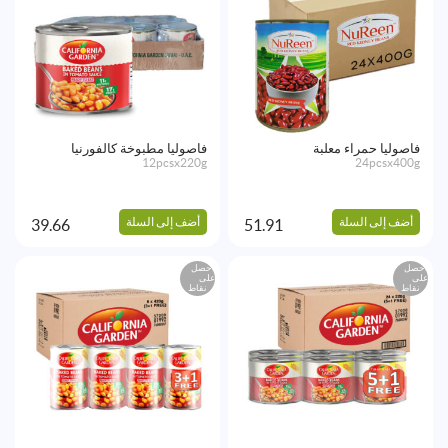
فاصوليا حمراء معلبة
فاصوليا مطبوخة كالفورنيا
12pcsx220g
24pcsx400g
أضف إلى السلة
أضف إلى السلة
39.66
51.91
احصل
احصل
على
على
نقاط
نقاط