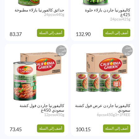
كاليفورنيا جاردن بازلاء حلوة
حدائق كالفورنيا بازلاء مطبوخة
425غ
24pcsx440g
24pcsx425g
أضف إلى السلة
أضف إلى السلة
83.37
132.90
احصل
احصل
على
على
نقاط
نقاط
كاليفورنيا جاردن عرض فول كشنة
كاليفورنيا جاردن فول كشنة
سعودي
سعودي 450غ
12pcsx450g
6pcsx450g3+1FREE
أضف إلى السلة
أضف إلى السلة
73.45
100.15