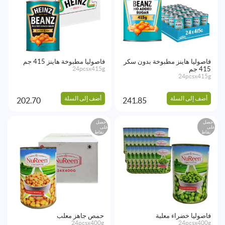
فاصوليا هاينز مطبوخة بدون سكر
فاصوليا مطبوخة هاينز 415 جم
415 جم
24pcsx415g
24pcsx415g
أضف إلى السلة
أضف إلى السلة
202.70
241.85
احصل
احصل
على
على
نقاط
نقاط
فاصوليا خضراء معلبة
حمص جاهز معلب
24pcsx400g
24pcsx400g