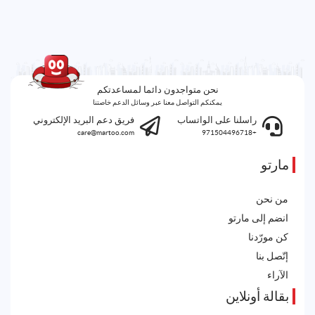
نحن متواجدون دائما لمساعدتكم
يمكنكم التواصل معنا عبر وسائل الدعم خاصتنا
راسلنا على الواتساب
فريق دعم البريد الإلكتروني
care@martoo.com
+971504496718
مارتو
من نحن
انضم إلى مارتو
كن مورّدنا
إتّصل بنا
الآراء
بقالة أونلاين