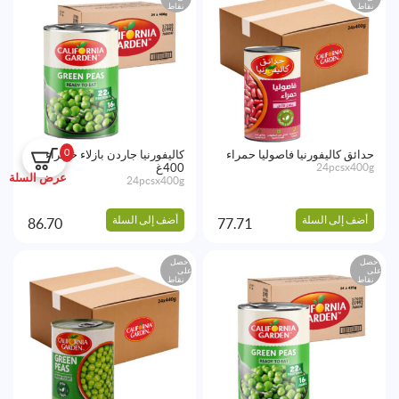
نقاط
نقاط
0
حدائق كاليفورنيا فاصوليا حمراء
كاليفورنيا جاردن بازلاء خضراء
24pcsx400g
400غ
عرض السلة
24pcsx400g
أضف إلى السلة
أضف إلى السلة
86.70
77.71
احصل
احصل
على
على
نقاط
نقاط