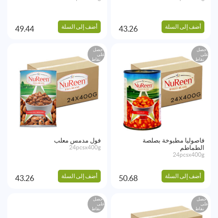
أضف إلى السلة
أضف إلى السلة
49.44
43.26
احصل
احصل
على
على
نقاط
نقاط
فاصوليا مطبوخة بصلصة
فول مدمس معلب
الطماطم
24pcsx400g
24pcsx400g
أضف إلى السلة
أضف إلى السلة
43.26
50.68
احصل
احصل
على
على
نقاط
نقاط