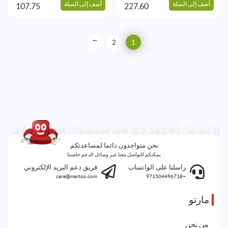
أضف إلى السلة
أضف إلى السلة
107.75
227.60
→
2
1
نحن متواجدون دائما لمساعدتكم
يمكنكم التواصل معنا عبر وسائل الدعم خاصتنا
راسلنا على الواتساب
فريق دعم البريد الإلكتروني
care@martoo.com
+971504496718
مارتو
من نحن