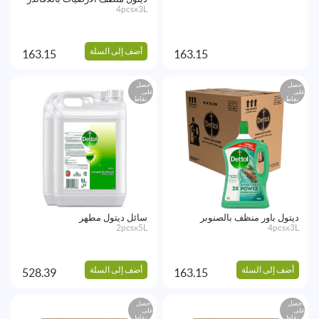
4pcsx3L
أضف إلى السلة
163.15
163.15
احصل
احصل
على
على
نقاط
نقاط
ديتول باور منظف بالصنوبر
سائل ديتول مطهر
2pcsx5L
4pcsx3L
أضف إلى السلة
أضف إلى السلة
528.39
163.15
احصل
احصل
على
على
نقاط
نقاط