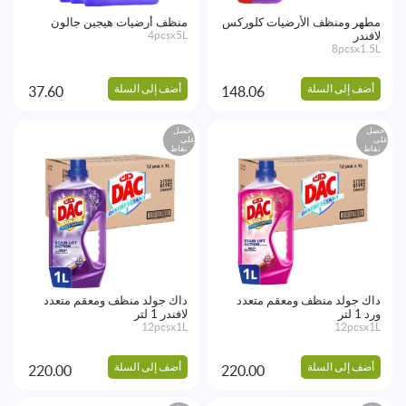
مطهر ومنظف الأرضيات كلوركس
منظف أرضيات هيجين جالون
لافندر
4pcsx5L
8pcsx1.5L
أضف إلى السلة
أضف إلى السلة
37.60
148.06
احصل
احصل
على
على
نقاط
نقاط
داك جولد منظف ومعقم متعدد
داك جولد منظف ومعقم متعدد
ورد 1 لتر
لافندر 1 لتر
12pcsx1L
12pcsx1L
أضف إلى السلة
أضف إلى السلة
220.00
220.00