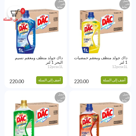
احصل
احصل
على
على
نقاط
نقاط
0
عرض السلة
داك جولد منظف ومعقم حمضيات
داك جولد منظف ومعقم نسيم
1 لتر
البحر 1 لتر
12pcsx1L
12pcsx1L
أضف إلى السلة
أضف إلى السلة
220.00
220.00
احصل
احصل
على
على
نقاط
نقاط