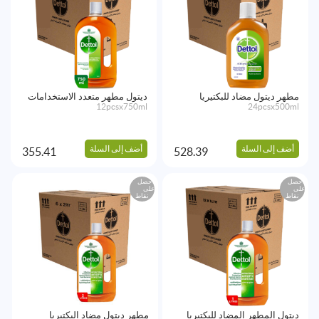
مطهر ديتول مضاد للبكتيريا
ديتول مطهر متعدد الاستخدامات
12pcsx750ml
24pcsx500ml
أضف إلى السلة
أضف إلى السلة
355.41
528.39
احصل
احصل
على
على
نقاط
نقاط
ديتول المطهر المضاد للبكتيريا
مطهر ديتول مضاد البكتيريا