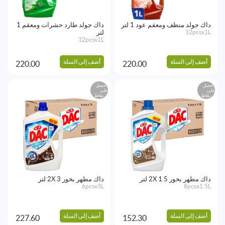
داك جولد منظف ومعقم عود 1 لتر
داك جولد طارد حشرات ومعقم 1
12pcsx1L
لتر
12pcsx1L
أضف إلى السلة
أضف إلى السلة
220.00
220.00
احصل
احصل
على
على
نقاط
نقاط
داك مطهر بخور 2X 1.5 لتر
داك مطهر بخور 2X 3 لتر
6pcsx3L
8pcsx1.5L
أضف إلى السلة
أضف إلى السلة
227.60
152.30