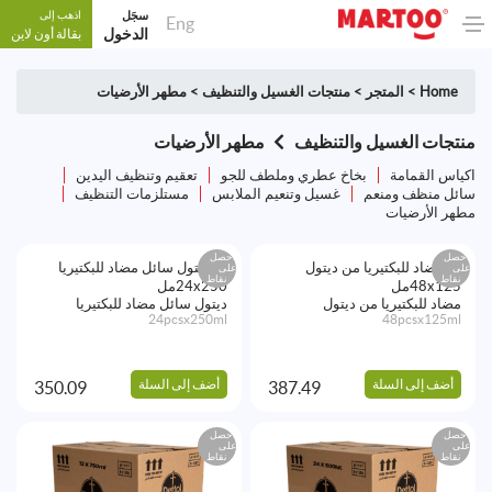
سجَل
اذهب إلى
Eng
الدخول
بقالة أون لاين
Home
>
المتجر
>
منتجات الغسيل والتنظيف
>
مطهر الأرضيات
منتجات الغسيل والتنظيف
مطهر الأرضيات
اكياس القمامة
بخاخ عطري وملطف للجو
تعقيم وتنظيف اليدين
سائل منظف ومنعم
غسيل وتنعيم الملابس
مستلزمات التنظيف
مطهر الأرضيات
احصل
احصل
على
على
نقاط
نقاط
مضاد للبكتيريا من ديتول
ديتول سائل مضاد للبكتيريا
24pcsx250ml
48pcsx125ml
أضف إلى السلة
أضف إلى السلة
350.09
387.49
احصل
احصل
على
على
نقاط
نقاط