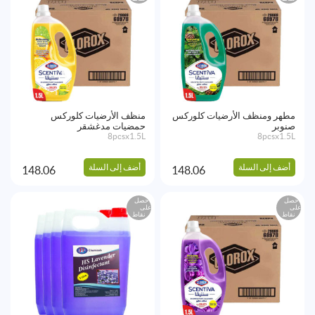
مطهر ومنظف الأرضيات كلوركس
منظف الأرضيات كلوركس
صنوبر
حمضيات مدغشقر
8pcsx1.5L
8pcsx1.5L
أضف إلى السلة
أضف إلى السلة
148.06
148.06
احصل
احصل
على
على
نقاط
نقاط