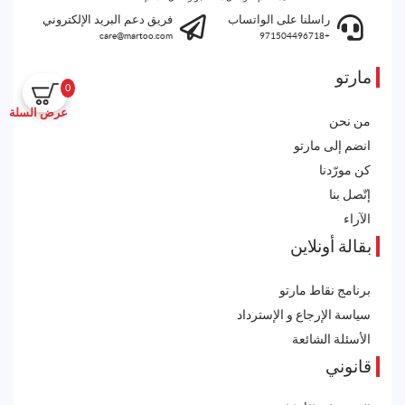
راسلنا على الواتساب
فريق دعم البريد الإلكتروني
care@martoo.com
+971504496718
مارتو
0
عرض السلة
من نحن
انضم إلى مارتو
كن مورّدنا
إتّصل بنا
الآراء
بقالة أونلاين
برنامج نقاط مارتو
سياسة الإرجاع و الإسترداد
الأسئلة الشائعة
قانوني