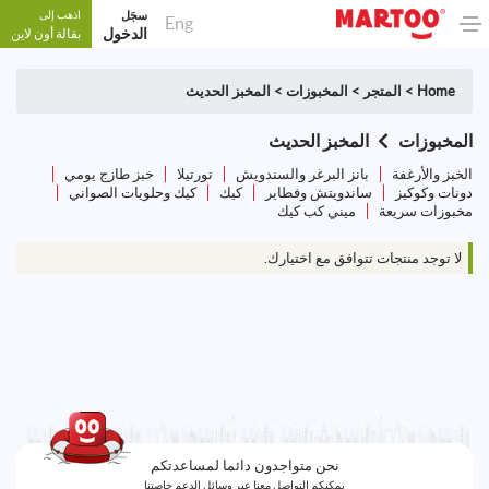
سجَل
اذهب إلى
Eng
الدخول
بقالة أون لاين
Home
>
المتجر
>
المخبوزات
>
المخبز الحديث
المخبوزات
المخبز الحديث
الخبز والأرغفة
بانز البرغر والسندويش
تورتيلا
خبز طازج يومي
دونات وكوكيز
ساندويتش وفطاير
كيك
كيك وحلويات الصواني
مخبوزات سريعة
ميني كب كيك
لا توجد منتجات تتوافق مع اختيارك.
نحن متواجدون دائما لمساعدتكم
يمكنكم التواصل معنا عبر وسائل الدعم خاصتنا