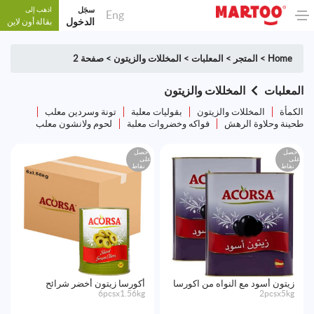
سجَل
اذهب إلى
Eng
الدخول
بقالة أون لاين
Home
>
المتجر
>
المعلبات
>
المخللات والزيتون
>
صفحة 2
المعلبات
المخللات والزيتون
الكمأة
المخللات والزيتون
بقوليات معلبة
تونة وسردين معلب
طحينة وحلاوة الرهش
فواكه وخضروات معلبة
لحوم ولانشون معلب
احصل
احصل
على
على
نقاط
نقاط
زيتون أسود مع النواه من اكورسا
أكورسا زيتون أخضر شرائح
6pcsx1.56kg
2pcsx5kg