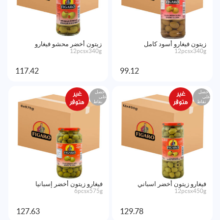
زيتون فيغارو أسود كامل
زيتون أخضر محشو فيغارو
12pcsx340g
12pcsx340g
117.42
99.12
احصل
احصل
على
على
نقاط
نقاط
فيغارو زيتون أخضر اسباني
فيغارو زيتون أخضر إسبانيا
6pcsx575g
12pcsx450g
127.63
129.78