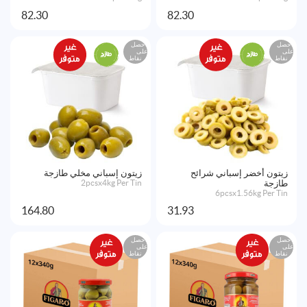
82.30
82.30
احصل
احصل
على
على
نقاط
نقاط
زيتون أخضر إسباني شرائح
زيتون إسباني مخلي طازجة
طازجة
2pcsx4kg Per Tin
6pcsx1.56kg Per Tin
164.80
31.93
احصل
احصل
على
على
نقاط
نقاط