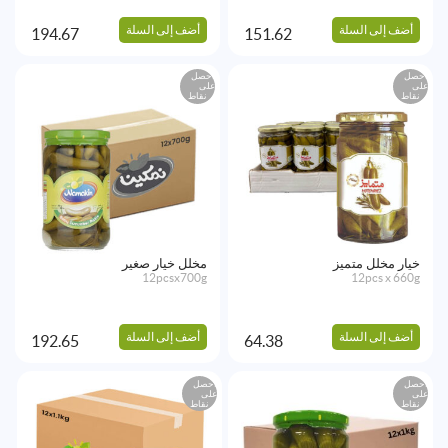
أضف إلى السلة
أضف إلى السلة
194.67
151.62
احصل
احصل
على
على
نقاط
نقاط
خيار مخلل متميز
مخلل خيار صغير
12pcsx700g
12pcs x 660g
أضف إلى السلة
أضف إلى السلة
192.65
64.38
احصل
احصل
على
على
نقاط
نقاط