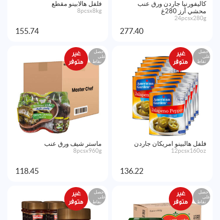
كاليفورنيا جاردن ورق عنب
فلفل هالابينو مقطع
محشي أرز 280غ
8pcsx8kg
24pcsx280g
155.74
277.40
احصل
احصل
على
على
نقاط
نقاط
فلفل هالبينو امريكان جاردن
ماستر شيف ورق عنب
8pcsx960g
12pcsx160oz
118.45
136.22
احصل
احصل
على
على
نقاط
نقاط