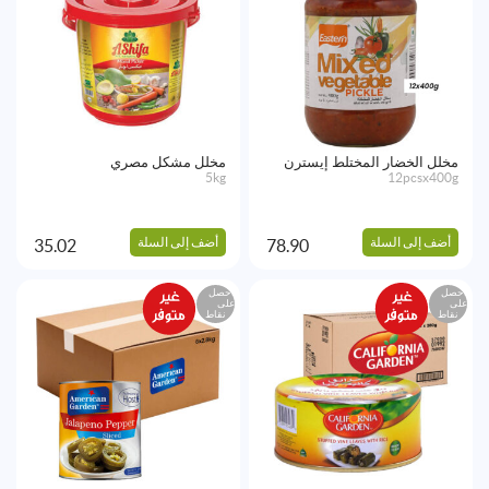
مخلل الخضار المختلط إيسترن
مخلل مشكل مصري
5kg
12pcsx400g
أضف إلى السلة
أضف إلى السلة
35.02
78.90
احصل
احصل
على
على
نقاط
نقاط