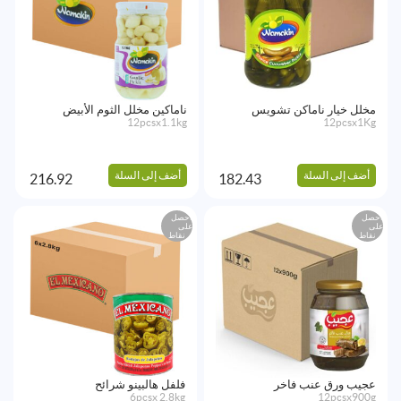
مخلل خيار ناماكن تشويس
ناماكين مخلل الثوم الأبيض
12pcsx1.1kg
12pcsx1Kg
أضف إلى السلة
أضف إلى السلة
216.92
182.43
احصل
احصل
على
على
نقاط
نقاط
عجيب ورق عنب فاخر
فلفل هالبينو شرائح
6pcsx 2.8kg
12pcsx900g