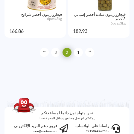
فيجارو زيتون سادة أخضر إسباني
فيغارو زيتون أخضر شرائح
3 كجم
6pcsx3kg
6pcsx3kg
166.86
182.93
→
←
3
2
1
نحن متواجدون دائما لمساعدتكم
يمكنكم التواصل معنا عبر وسائل الدعم خاصتنا
راسلنا على الواتساب
فريق دعم البريد الإلكتروني
care@martoo.com
+971504496718