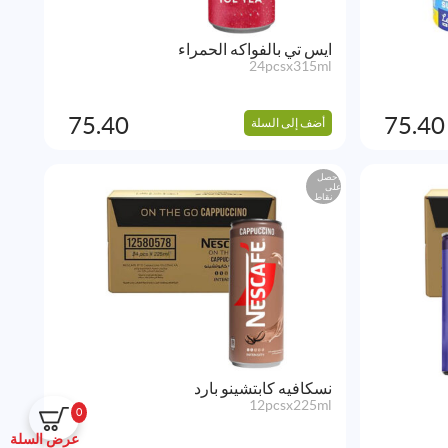
ايس تي بالفواكه الحمراء
24pcsx315ml
75.40
75.40
أضف إلى السلة
احصل
على
نقاط
نسكافيه كابتشينو بارد
12pcsx225ml
0
عرض السلة