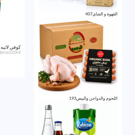
407
القهوة و الشاي
407
منتجات
كوفي لاتيه
0pcsx220ml
193
اللحوم والدواجن والبيض
193
منتج