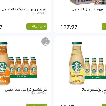
هوة كراميل 250 مل
البرو بروتين شوكولاتة 250 مل
15pcsx250ml
1
7
127.97
لة
أضف إلى السلة
احصل
على
نقاط
بوتشينو فانيلا
فرابتشينو كراميل ستاربكس
8pcsX250L
8