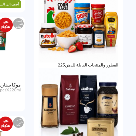
أضف إلى الس
احصل
على
نقاط
225
الفطور والمنتجات القابلة للدهن
225
منتج
موكا ستارب
pcsX220ml
احصل
على
نقاط