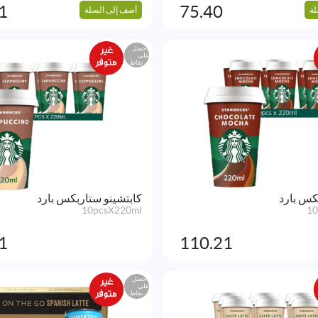
1
75.40
لة
أضف إلى السلة
احصل
على
نقاط
كس بارد
كابتشينو ستاربكس بارد
10pcsX220ml
10
1
110.21
احصل
على
نقاط