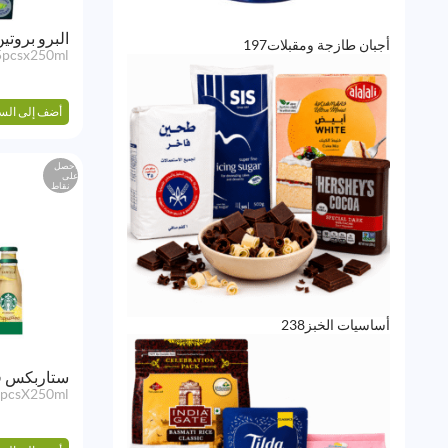
البرو بروتين ق
197
أجبان طازجة ومقبلات
197
5pcsx250ml
منتج
أضف إلى الس
احصل
على
نقاط
238
أساسيات الخبز
238
منتج
ستاربكس فرا
pcsX250ml