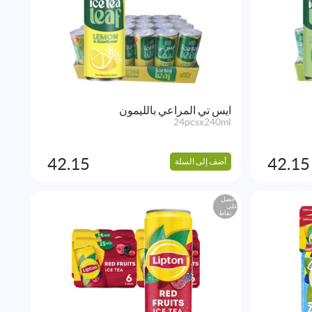
ايس تي المراعي بالليمون
24pcsx240ml
42.15
42.15
أضف إلى السلة
احصل
على
نقاط