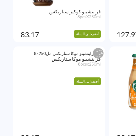
فرابتشينو كوكيز ستاربكس
8pcsX250ml
83.17
127.9
أضف إلى السلة
احصل
على
نقاط
فرابتشينو موكا ستاربكس
8pcsx250ml
أضف إلى السلة