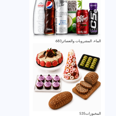
683
الماء، المشروبات والعصائر
683
منتج
535
المخبوزات
535