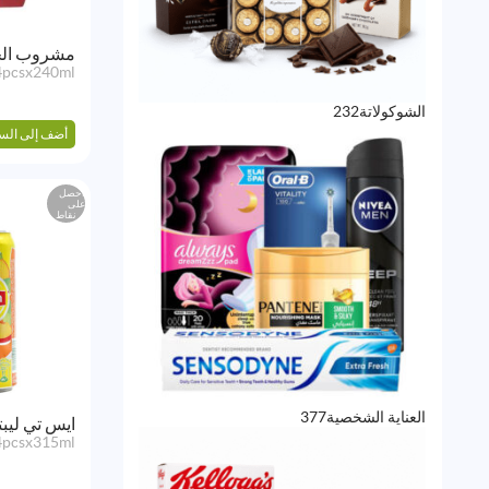
مشروب الخو
4pcsx240ml
232
الشوكولاتة
232
منتج
أضف إلى الس
احصل
على
نقاط
377
العناية الشخصية
377
ايس تي ليب
منتج
4pcsx315ml