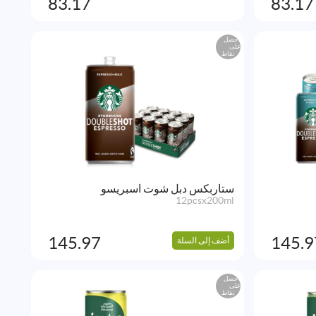
83.17
83.17
احصل
على
نقاط
ستاربكس دبل شوت اسبريسو
12pcsx200ml
145.97
145.9
أضف إلى السلة
احصل
على
نقاط