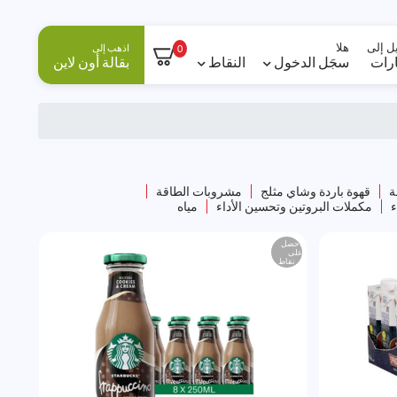
ل إلى
هلا
اذهب إلى
0
ارات
سجَل الدخول
النقاط
بقالة أون لاين
ة
قهوة باردة وشاي مثلج
مشروبات الطاقة
ء
مكملات البروتين وتحسين الأداء
مياه
احصل
على
نقاط