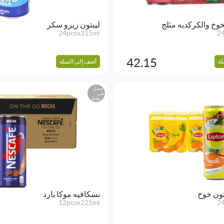
خ والكركديه مثلج
ليبتون زيرو سكر
24pcsx315ml
2
42.15
لة
أضف إلى السلة
احصل
على
نقاط
تون خوخ
نسكافيه موكا بارد
12pcsx225ml
2