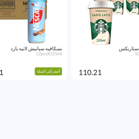
 ستاربكس
نسكافيه سبانيش لاتيه بارد
12pcsX225ml
1
1
110.21
أضف إلى السلة