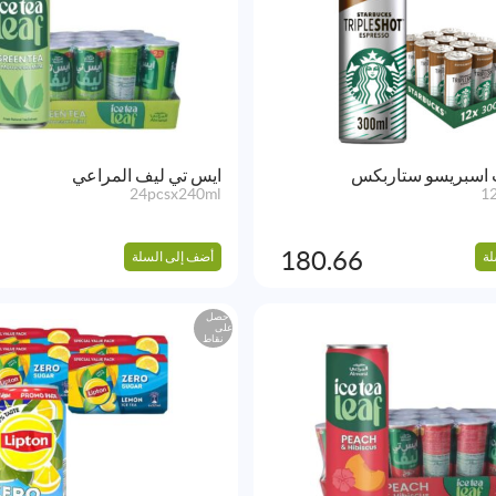
 اسبريسو ستاربكس
ايس تي ليف المراعي
24pcsx240ml
1
180.66
لة
أضف إلى السلة
احصل
على
نقاط