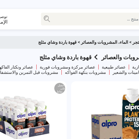
توصي
الإم
تجر
>
الماء، المشروبات والعصائر
>
قهوة باردة وشاي مثلج
روبات والعصائر
قهوة باردة وشاي مثلج
زية
عصائر طبيعية
عصائر مركزة ومشروبات فورية
عصائر ونكتار الفاكه
مينات والشعير
مشروبات بنكهة الفواكه
مشروبات قبل التمرين والاستشفا
احصل
على
نقاط