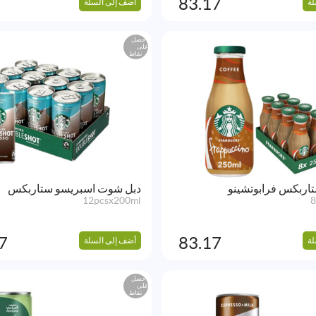
83.17
لة
أضف إلى السلة
احصل
على
نقاط
ربكس فرابوتشينو
دبل شوت اسبريسو ستاربكس
12pcsx200ml
8
7
83.17
لة
أضف إلى السلة
احصل
على
نقاط