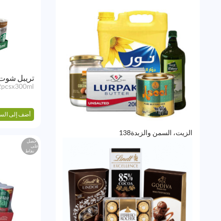
منتج
تريبل شوت
2pcsx300ml
أضف إلى الس
138
الزيت، السمن والزبدة
138
منتج
احصل
على
نقاط