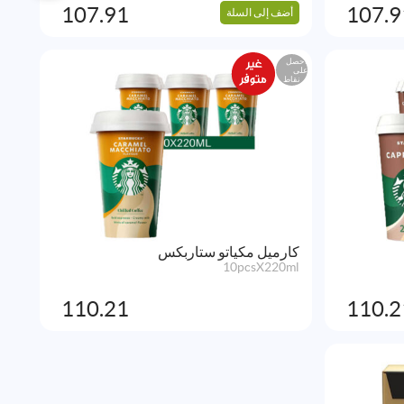
107.91
107.9
أضف إلى السلة
احصل
على
نقاط
كارميل مكياتو ستاربكس
10pcsX220ml
110.21
110.2