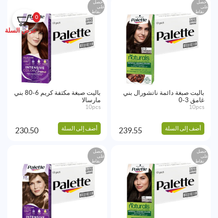
احصل
احصل
على
على
نقاط
نقاط
0
عرض السلة
باليت صبغة دائمة ناتشورال بني
باليت صبغة مكثفة كريم 6-80 بني
غامق 3-0
مارسالا
10pcs
10pcs
أضف إلى السلة
أضف إلى السلة
230.50
239.55
احصل
احصل
على
على
نقاط
نقاط