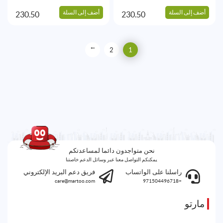
أضف إلى السلة
أضف إلى السلة
230.50
230.50
→
2
1
نحن متواجدون دائما لمساعدتكم
يمكنكم التواصل معنا عبر وسائل الدعم خاصتنا
راسلنا على الواتساب
فريق دعم البريد الإلكتروني
care@martoo.com
+971504496718
مارتو