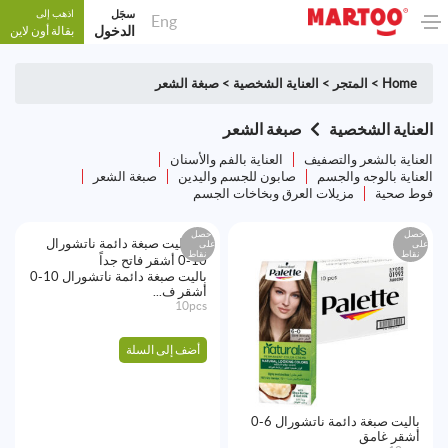
سجَل
اذهب إلى
Eng
الدخول
بقالة أون لاين
Home
>
المتجر
>
العناية الشخصية
>
صبغة الشعر
العناية الشخصية
صبغة الشعر
العناية بالشعر والتصفيف
العناية بالفم والأسنان
العناية بالوجه والجسم
صابون للجسم واليدين
صبغة الشعر
فوط صحية
مزيلات العرق وبخاخات الجسم
احصل
احصل
على
على
نقاط
نقاط
باليت صبغة دائمة ناتشورال 10-0
أشقر ف...
10pcs
أضف إلى السلة
باليت صبغة دائمة ناتشورال 6-0
أشقر غامق